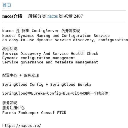
首页
nacos介绍
所属分类
nacos
浏览量 2407
Nacos 是 阿里 ConfigServer 的开源实现

Nacos: Dynamic Naming and Configuration Service

an easy-to-use dynamic service discovery, configuration
核心功能

Service Discovery And Service Health Check

Dynamic configuration management

Service governance and metadata management

配置中心 + 服务发现

SpringCloud Config + SpringCloud Eureka

SpringCloud中Eureka+Config+Bus+Git+MQ的一个结合体

服务发现 

服务注册中心 

Eureka Zookeeper Consul ETCD

https://nacos.io/
