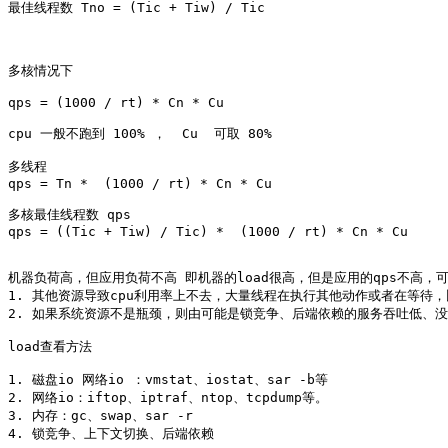
最佳线程数 Tno = (Tic + Tiw) / Tic

多核情况下

qps = (1000 / rt) * Cn * Cu

cpu 一般不跑到 100% ，  Cu  可取 80%

多线程

qps = Tn *  (1000 / rt) * Cn * Cu

多核最佳线程数 qps

qps = ((Tic + Tiw) / Tic) *  (1000 / rt) * Cn * Cu

机器负荷高，但应用负荷不高 即机器的load很高，但是应用的qps不高，可
1. 其他资源导致cpu利用率上不去，大量线程在执行其他动作或者在等待，比
2. 如果系统资源不是瓶颈，则由可能是锁竞争、后端依赖的服务吞吐低、没
load查看方法

1. 磁盘io 网络io ：vmstat、iostat、sar -b等

2. 网络io：iftop、iptraf、ntop、tcpdump等。

3. 内存：gc、swap、sar -r

4. 锁竞争、上下文切换、后端依赖
