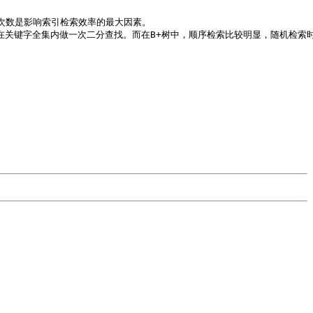
次数是影响索引检索效率的最大因素。

在关键字全集内做一次二分查找。而在B+树中，顺序检索比较明显，随机检索