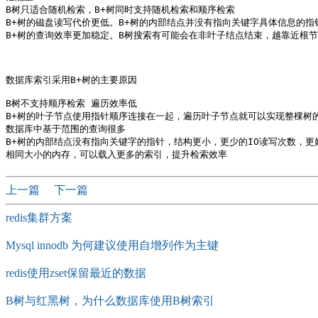
B树只适合随机检索，B+树同时支持随机检索和顺序检索

B+树的磁盘读写代价更低。B+树的内部结点并没有指向关键字具体信息的指
B+树的查询效率更加稳定。B树搜索有可能会在非叶子结点结束，越靠近根
数据库索引采用B+树的主要原因

B树不支持顺序检索 遍历效率低

B+树的叶子节点使用指针顺序连接在一起，遍历叶子节点就可以实现整棵树的
数据库中基于范围的查询很多 

B+树的内部结点没有指向关键字的指针，结构更小，更少的IO读写次数，更好
上一篇
下一篇
redis集群方案
Mysql innodb 为何建议使用自增列作为主键
redis使用zset保留最近的数据
B树与红黑树，为什么数据库使用B树索引