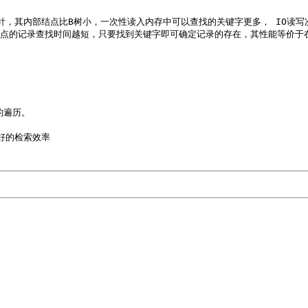
针，其内部结点比B树小，一次性读入内存中可以查找的关键字更多， IO读写
节点的记录查找时间越短，只要找到关键字即可确定记录的存在，其性能等价于
遍历。

的检索效率
