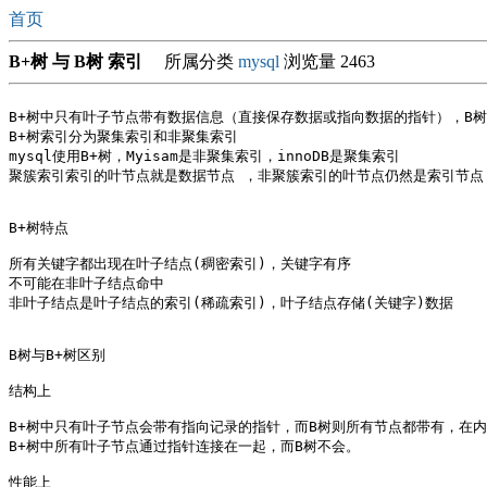
首页
B+树 与 B树 索引
所属分类
mysql
浏览量 2463
B+树中只有叶子节点带有数据信息（直接保存数据或指向数据的指针），B树
B+树索引分为聚集索引和非聚集索引

mysql使用B+树，Myisam是非聚集索引，innoDB是聚集索引

聚簇索引索引的叶节点就是数据节点 ，非聚簇索引的叶节点仍然是索引节点
B+树特点

所有关键字都出现在叶子结点(稠密索引)，关键字有序

不可能在非叶子结点命中

非叶子结点是叶子结点的索引(稀疏索引)，叶子结点存储(关键字)数据 

B树与B+树区别

结构上

B+树中只有叶子节点会带有指向记录的指针，而B树则所有节点都带有，在内
B+树中所有叶子节点通过指针连接在一起，而B树不会。

性能上 
