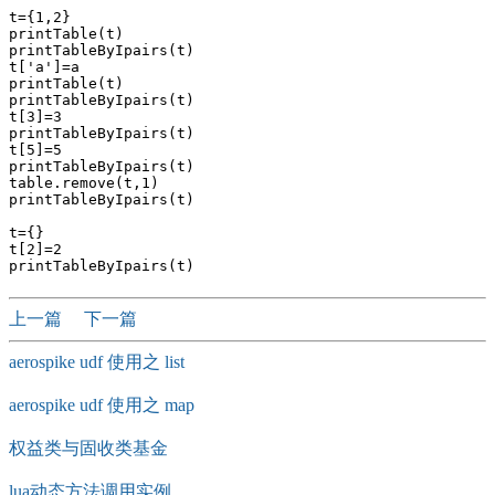
t={1,2}

printTable(t)

printTableByIpairs(t)

t['a']=a

printTable(t)

printTableByIpairs(t)

t[3]=3

printTableByIpairs(t)

t[5]=5

printTableByIpairs(t)

table.remove(t,1)

printTableByIpairs(t)

t={}

t[2]=2

上一篇
下一篇
aerospike udf 使用之 list
aerospike udf 使用之 map
权益类与固收类基金
lua动态方法调用实例