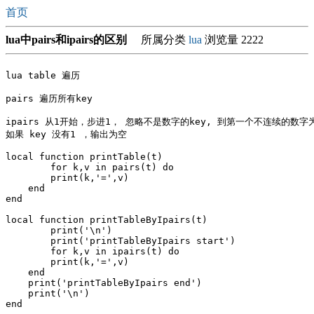
首页
lua中pairs和ipairs的区别
所属分类
lua
浏览量 2222
lua table 遍历

pairs 遍历所有key

ipairs 从1开始，步进1， 忽略不是数字的key, 到第一个不连续的数字
如果 key 没有1 ，输出为空

local function printTable(t)

	for k,v in pairs(t) do

        print(k,'=',v)

    end

end

local function printTableByIpairs(t)

	print('\n')

	print('printTableByIpairs start')

	for k,v in ipairs(t) do

        print(k,'=',v)

    end

    print('printTableByIpairs end')

    print('\n')

end
