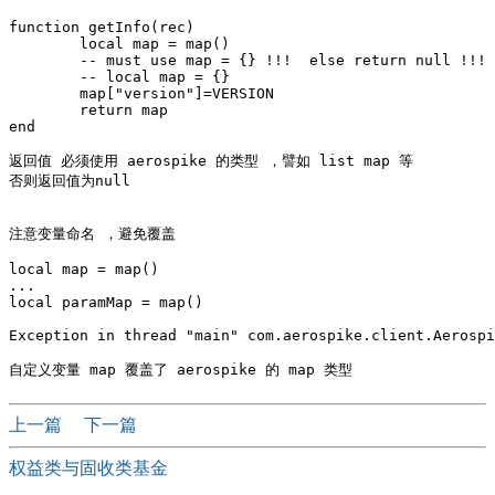
function getInfo(rec)

	local map = map()

	-- must use map = {} !!!  else return null !!!

	-- local map = {}

	map["version"]=VERSION

	return map

end

返回值 必须使用 aerospike 的类型 ，譬如 list map 等

否则返回值为null 

注意变量命名 ，避免覆盖 

local map = map()

...

local paramMap = map()

Exception in thread "main" com.aerospike.client.Aerospi
上一篇
下一篇
权益类与固收类基金