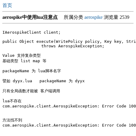
首页
aerospike中使用lua注意点
所属分类
aerospike
浏览量 2539
IAerospikeClient client;

public Object execute(WritePolicy policy, Key key, Stri
		throws AerospikeException;

Value 支持复杂类型

基础类型 list map 等

packageName 为 lua脚本名字

譬如 dyyx.lua   packageName 为 dyyx

只有全局函数才能被 客户端调用

lua不存在

com.aerospike.client.AerospikeException: Error Code 100
方法找不到

com.aerospike.client.AerospikeException: Error Code 100