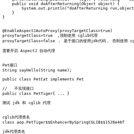
    public void doAfterReturning(Object object) {

    	System.out.println("doAfterReturning run,object="+object);

    }

}

@EnableAspectJAutoProxy(proxyTargetClass=true)

proxyTargetClass=true  ,强制使用 cglib代理

proxyTargetClass=false ， 基于接口的使用jdk代码， 否则使用 cg
需要开启 AspectJ 自动代理

Pet接口

String sayHello(String name);

public class PetCat implements Pet

//   不实现接口

public class PetTiger{ ... }

测试 jdk 和 cglib 代理

cglib代理类名  

class aop.PetTiger$$EnhancerBySpringCGLIB$$1528e46f

jdk代理类名
