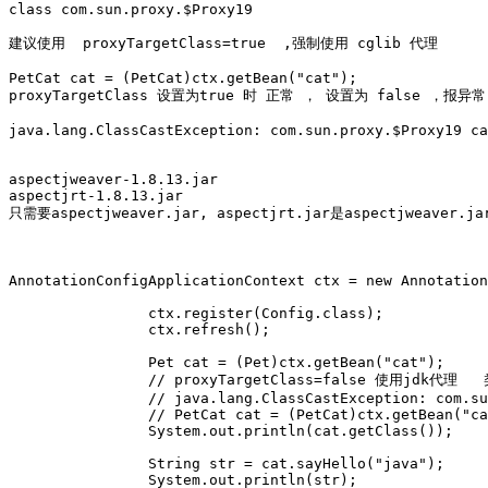
class com.sun.proxy.$Proxy19

建议使用  proxyTargetClass=true  ,强制使用 cglib 代理

PetCat cat = (PetCat)ctx.getBean("cat");

proxyTargetClass 设置为true 时 正常 ， 设置为 false ，报异常

java.lang.ClassCastException: com.sun.proxy.$Proxy19 ca
aspectjweaver-1.8.13.jar

aspectjrt-1.8.13.jar

只需要aspectjweaver.jar, aspectjrt.jar是aspectjweaver.j
AnnotationConfigApplicationContext ctx = new Annotation
		ctx.register(Config.class);

		ctx.refresh();

		Pet cat = (Pet)ctx.getBean("cat");

		// proxyTargetClass=false 使用jdk代理   类型转换失败 

		// java.lang.ClassCastException: com.sun.proxy.$Proxy19 cannot be cast to aop.PetCat

		// PetCat cat = (PetCat)ctx.getBean("cat");

		System.out.println(cat.getClass());

		String str = cat.sayHello("java");

		System.out.println(str);
