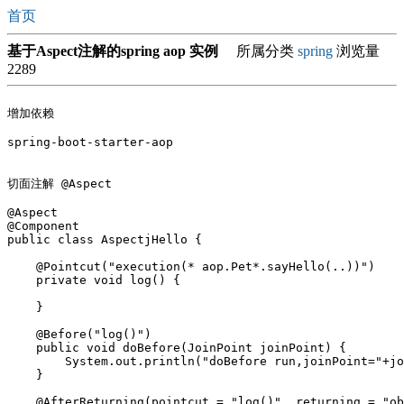
首页
基于Aspect注解的spring aop 实例
所属分类
spring
浏览量
2289
增加依赖

spring-boot-starter-aop

切面注解 @Aspect

@Aspect

@Component

public class AspectjHello {

    @Pointcut("execution(* aop.Pet*.sayHello(..))")

    private void log() {

    }

    @Before("log()")

    public void doBefore(JoinPoint joinPoint) { 	

    	System.out.println("doBefore run,joinPoint="+joinPoint);       

    }

    @AfterReturning(pointcut = "log()", returning = "ob