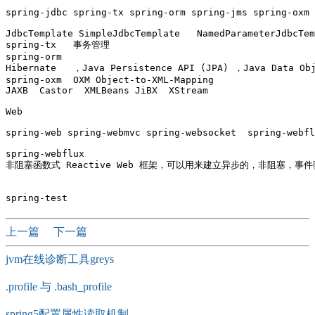
spring-jdbc spring-tx spring-orm spring-jms spring-oxm

JdbcTemplate SimpleJdbcTemplate   NamedParameterJdbcTem
spring-tx   事务管理

spring-orm

Hibernate   ，Java Persistence API (JPA) ，Java Data Obj
spring-oxm  OXM Object-to-XML-Mapping

JAXB  Castor  XMLBeans JiBX  XStream

Web

spring-web spring-webmvc spring-websocket  spring-webfl
spring-webflux

非阻塞函数式 Reactive Web 框架，可以用来建立异步的，非阻塞，事件
上一篇
下一篇
jvm在线诊断工具greys
.profile 与 .bash_profile
spring5配置属性读取机制