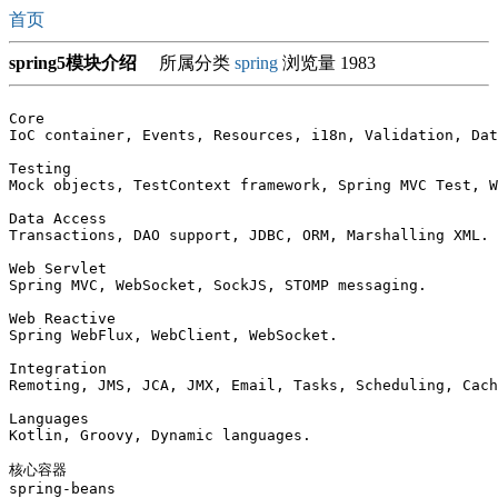
首页
spring5模块介绍
所属分类
spring
浏览量 1983
Core

IoC container, Events, Resources, i18n, Validation, Dat
Testing

Mock objects, TestContext framework, Spring MVC Test, W
Data Access

Transactions, DAO support, JDBC, ORM, Marshalling XML.

Web Servlet

Spring MVC, WebSocket, SockJS, STOMP messaging.

Web Reactive

Spring WebFlux, WebClient, WebSocket.

Integration

Remoting, JMS, JCA, JMX, Email, Tasks, Scheduling, Cach
Languages

Kotlin, Groovy, Dynamic languages.

核心容器

spring-beans
