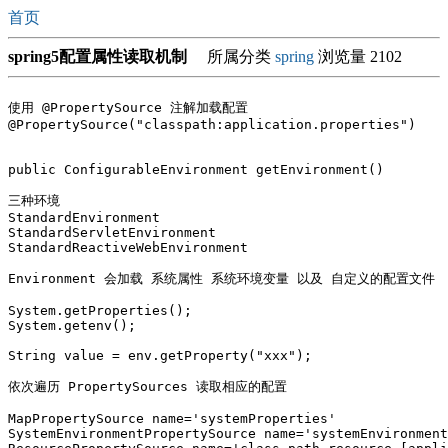
首页
spring5配置属性读取机制
所属分类
spring
浏览量 2102
使用 @PropertySource 注解加载配置

@PropertySource("classpath:application.properties")

public ConfigurableEnvironment getEnvironment()

三种环境

StandardEnvironment

StandardServletEnvironment

StandardReactiveWebEnvironment

Environment 会加载 系统属性 系统环境变量 以及 自定义的配置文件

System.getProperties();

System.getenv();

String value = env.getProperty("xxx");

依次遍历 PropertySources 读取相应的配置

MapPropertySource name='systemProperties'

SystemEnvironmentPropertySource name='systemEnvironment