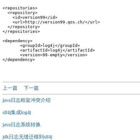
<repositories>

  <repository>

    <id>version99</id>

    <url>http://version99.qos.ch/</url>

  </repository>

</repositories>

<dependency>

       <groupId>log4j</groupId>

       <artifactId>log4j</artifactId>

       <version>99-empty</version>

</dependency>

上一篇
下一篇
java日志框架冲突介绍
slf4j集成log4j
java日志系统转换
jdk日志无缝迁移到slf4j