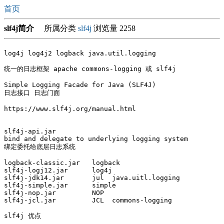
首页
slf4j简介
所属分类
slf4j
浏览量 2258
log4j log4j2 logback java.util.logging

统一的日志框架 apache commons-logging 或 slf4j

Simple Logging Facade for Java (SLF4J)

日志接口 日志门面

https://www.slf4j.org/manual.html

slf4j-api.jar  

bind and delegate to underlying logging system

绑定委托给底层日志系统

logback-classic.jar   logback 

slf4j-logj12.jar      log4j

slf4j-jdk14.jar       jul  java.uitl.logging

slf4j-simple.jar      simple

slf4j-nop.jar         NOP

slf4j-jcl.jar         JCL  commons-logging

slf4j 优点
