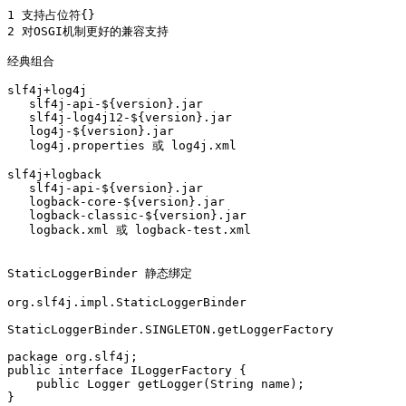
1 支持占位符{}

2 对OSGI机制更好的兼容支持

经典组合

slf4j+log4j

   slf4j-api-${version}.jar 

   slf4j-log4j12-${version}.jar 

   log4j-${version}.jar 

   log4j.properties 或 log4j.xml

slf4j+logback

   slf4j-api-${version}.jar

   logback-core-${version}.jar

   logback-classic-${version}.jar

   logback.xml 或 logback-test.xml 

StaticLoggerBinder 静态绑定

org.slf4j.impl.StaticLoggerBinder

StaticLoggerBinder.SINGLETON.getLoggerFactory 

package org.slf4j;

public interface ILoggerFactory {

    public Logger getLogger(String name);

}
