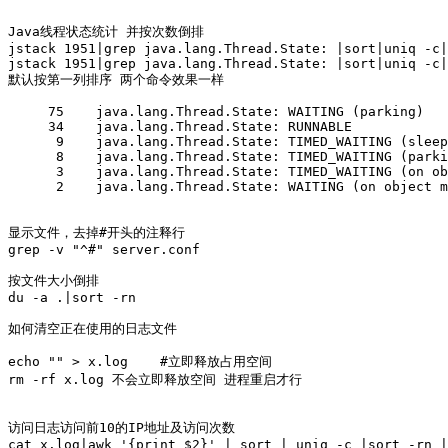
Java线程状态统计 并按次数倒排

jstack 1951|grep java.lang.Thread.State: |sort|uniq -c|
jstack 1951|grep java.lang.Thread.State: |sort|uniq -c|
默认按第一列排序 两个命令效果一样

     75    java.lang.Thread.State: WAITING (parking)

     34    java.lang.Thread.State: RUNNABLE

      9    java.lang.Thread.State: TIMED_WAITING (sleep
      8    java.lang.Thread.State: TIMED_WAITING (parki
      3    java.lang.Thread.State: TIMED_WAITING (on ob
      2    java.lang.Thread.State: WAITING (on object m
显示文件，去掉#开头的注释行

grep -v "^#" server.conf

按文件大小倒排

du -a .|sort -rn

如何清空正在使用的日志文件

echo "" > x.log    #立即释放占用空间

rm -rf x.log 不会立即释放空间 进程重启才行 

访问日志访问前10的IP地址及访问次数

cat x.log|awk '{print $2}' | sort | uniq -c |sort -rn |