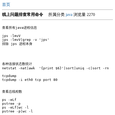
首页
线上问题排查常用命令
所属分类
java
浏览量 2270
查看所有java进程信息

jps -lmvV

jps -lmvV|grep -v 'jps'

排除 jps 进程本身

各种连接状态数统计

netstat -nat|awk  '{print $6}'|sort|uniq -c|sort -rn

tcpdump

tcpdump -i eth0 tcp port 80

查看总线程数

ps -eLf

pstree -p

ps -eLf|wc -l

pstree -p|wc -l
