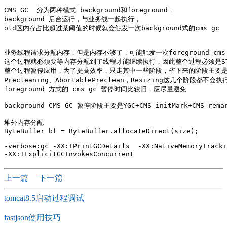
CMS GC  分为两种模式 background和foreground，

background 后台运行，与业务线一起执行，

old区内存占比超过某阈值的时候就会触发一次background式的cms gc

业务线程请求分配内存，但是内存不够了，可能触发一次foreground cms 
这个过程就必须要等内存分配到了线程才能继续执行，因此整个过程必须是ST
整个过程暂停应用，为了提高效率，只走其中一些阶段，省下来的阶段主要是
Precleaning、AbortablePreclean，Resizing这几个阶段都不会执行
foreground 方式的 cms gc 暂停时间比较旧，应尽量避免

background CMS GC 暂停阶段主要是YGC+CMS_initMark+CMS_remar
堆外内存分配

ByteBuffer bf = ByteBuffer.allocateDirect(size);

-verbose:gc -XX:+PrintGCDetails  -XX:NativeMemoryTracki
上一篇
下一篇
tomcat8.5启动过程调试
fastjson使用技巧