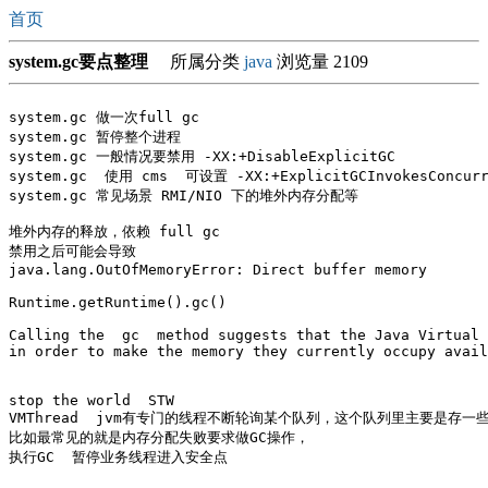
首页
system.gc要点整理
所属分类
java
浏览量 2109
system.gc 做一次full gc

system.gc 暂停整个进程

system.gc 一般情况要禁用 -XX:+DisableExplicitGC

system.gc  使用 cms  可设置 -XX:+ExplicitGCInvokesCon
system.gc 常见场景 RMI/NIO 下的堆外内存分配等

堆外内存的释放，依赖 full gc 

禁用之后可能会导致 

java.lang.OutOfMemoryError: Direct buffer memory 

Runtime.getRuntime().gc()

Calling the  gc  method suggests that the Java Virtual 
in order to make the memory they currently occupy avail
stop the world  STW

VMThread  jvm有专门的线程不断轮询某个队列，这个队列里主要是存一些VM
比如最常见的就是内存分配失败要求做GC操作，

执行GC  暂停业务线程进入安全点
