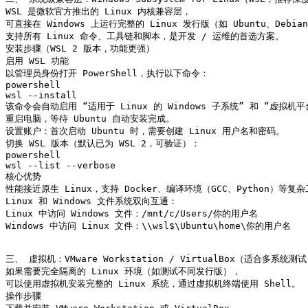
WSL 是微软官方推出的 Linux 内核兼容层，

可直接在 Windows 上运行完整的 Linux 发行版（如 Ubuntu、Debian
支持所有 Linux 命令、工具链和脚本，是开发 / 运维的首选方案。

安装步骤（WSL 2 版本，功能更强）

启用 WSL 功能

以管理员身份打开 PowerShell，执行以下命令：

powershell

wsl --install

该命令会自动启用 “适用于 Linux 的 Windows 子系统” 和 “虚拟机平
重启电脑，等待 Ubuntu 自动安装完成。

设置账户：首次启动 Ubuntu 时，需要创建 Linux 用户名和密码。

切换 WSL 版本（默认已为 WSL 2，可验证）：

powershell

wsl --list --verbose

核心优势

性能接近原生 Linux，支持 Docker、编译环境（GCC、Python）等复杂
Linux 和 Windows 文件系统双向互通：

Linux 中访问 Windows 文件：/mnt/c/Users/你的用户名

Windows 中访问 Linux 文件：\\wsl$\Ubuntu\home\你的用户名

三、 虚拟机：VMware Workstation / VirtualBox（适合多系统测试
如果需要完全隔离的 Linux 环境（如测试不同发行版），

可以使用虚拟机安装完整的 Linux 系统，通过虚拟机终端使用 Shell。

操作步骤
