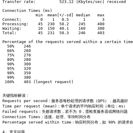
Transfer rate:          523.12 [Kbytes/sec] received

Connection Times (ms)

              min  mean[+/-sd] median   max

Connect:        0    1   0.5      1       3

Processing:    45  230  50.2    245     400

Waiting:       10  150  40.1    160     300

Total:         45  231  50.3    246     403

Percentage of the requests served within a certain time
  50%    246

  66%    260

  75%    270

  80%    280

  90%    300

  95%    320

  98%    350

  99%    380

 100%    403 (longest request)

关键指标解读：

Requests per second：服务器每秒处理的请求数（QPS），越高越好 

Time per request (mean)：单个请求的平均响应时间（单位：ms） 

Failed requests：失败请求数，若不为 0，需检查服务器或网络问题 

Connection Times：连接、处理、等待时间分布 

Percentage served within time：响应时间分布，如 90% 的请求在
4. 常见问题
