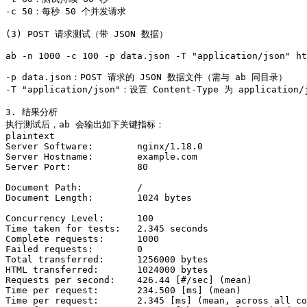
-c 50：每秒 50 个并发请求 

(3) POST 请求测试（带 JSON 数据）

ab -n 1000 -c 100 -p data.json -T "application/json" ht
-p data.json：POST 请求的 JSON 数据文件（需与 ab 同目录） 

-T "application/json"：设置 Content-Type 为 application/j
3. 结果分析

执行测试后，ab 会输出如下关键指标：

plaintext

Server Software:        nginx/1.18.0

Server Hostname:        example.com

Server Port:            80

Document Path:          /

Document Length:        1024 bytes

Concurrency Level:      100

Time taken for tests:   2.345 seconds

Complete requests:      1000

Failed requests:        0

Total transferred:      1256000 bytes

HTML transferred:       1024000 bytes

Requests per second:    426.44 [#/sec] (mean)

Time per request:       234.500 [ms] (mean)

Time per request:       2.345 [ms] (mean, across all co