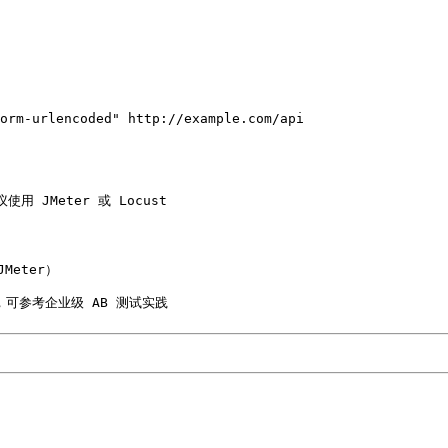
orm-urlencoded" http://example.com/api

 JMeter 或 Locust 

ter）
