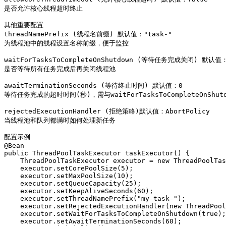
是否允许核心线程超时终止

其他重要配置

threadNamePrefix (线程名前缀) 默认值："task-"

为线程池中的线程设置名称前缀，便于监控

waitForTasksToCompleteOnShutdown (等待任务完成关闭) 默认值：f
是否等待所有任务完成后再关闭线程池

awaitTerminationSeconds (等待终止时间) 默认值：0

等待任务完成的超时时间(秒)，需与waitForTasksToCompleteOnShutd
rejectedExecutionHandler (拒绝策略)默认值：AbortPolicy

当线程池和队列都满时如何处理新任务

配置示例

@Bean

public ThreadPoolTaskExecutor taskExecutor() {

    ThreadPoolTaskExecutor executor = new ThreadPoolTas
    executor.setCorePoolSize(5);

    executor.setMaxPoolSize(10);

    executor.setQueueCapacity(25);

    executor.setKeepAliveSeconds(60);

    executor.setThreadNamePrefix("my-task-");

    executor.setRejectedExecutionHandler(new ThreadPool
    executor.setWaitForTasksToCompleteOnShutdown(true);

    executor.setAwaitTerminationSeconds(60);
