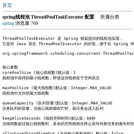
首页
spring线程池 ThreadPoolTaskExecutor 配置
所属分类
spring
浏览量 769
ThreadPoolTaskExecutor 是 Spring 框架提供的线程池实现，

它是对 Java 原生 ThreadPoolExecutor 的封装，便于在 Spring 
org.springframework.scheduling.concurrent.ThreadPoolTas
核心参数

corePoolSize (核心线程数)默认值：1

线程池中保持的最小线程数，即使这些线程处于空闲状态

maxPoolSize (最大线程数)默认值：Integer.MAX_VALUE

线程池中允许的最大线程数

queueCapacity (队列容量)默认值：Integer.MAX_VALUE

任务队列的容量，当核心线程都在忙时，新任务会进入队列

keepAliveSeconds (线程空闲时间)默认值：60秒

当线程数超过核心线程数时，多余的空闲线程在终止前等待新任务的最长时间
allowCoreThreadTimeOut (允许核心线程超时) 默认值：false
