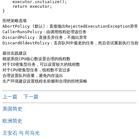
    executor.initialize();

    return executor;

}

拒绝策略选项

AbortPolicy (默认)：直接抛出RejectedExecutionException异常

CallerRunsPolicy：由调用线程处理该任务

DiscardPolicy：直接丢弃任务，不抛出异常

DiscardOldestPolicy：丢弃队列中最老的任务，然后尝试重新执行当前
最佳实践建议

根据系统CPU核心数设置合理的线程数

对于IO密集型任务，可以设置较大的线程数

对于CPU密集型任务，线程数不宜过多

合理设置队列容量，避免内存溢出

上一篇
下一篇
美国简史
欧洲简史
王安石 与 司马光