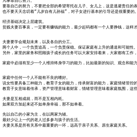
凡事靠自己努力。

要靠自己的努力，不要把全部的希望寄托在儿子、女儿上，这是逃避责任的表
也不要天天念叨着“儿岁自有儿孙福”，对子女进行基本的引导还是很重要的。
经济基础决定上层建筑。

贫贱夫妻百事哀，一定要有赚钱的能力，最少起码都有一个人要挣钱，这样才
夫妻要学会规划未来，以及各自的分工。

两个人中，一个负责追高，一个负责保稳。保证家庭有上升的通道和可能性。
另外，家里的家务和照顾孩子成长的任务可以大家安排着来，大家都有工作，
家庭中必须有至少一个人维持终身学习的能力，比如最新的知识、观念和能力
家庭中任何一个人不能有不良的嗜好。

说女性要具备三种能力，教育子女的能力，传承财富的能力，家庭情绪管控的
教育子女意味着传承，资产管理意味着财富，情绪管理意味着家庭氛围，这些
夫妻是互相成就，而不是互相内耗。 

如果双方加起来还不如单身幸福，那不如单着。

先以自己的小家为主，在以两家为辅。

最好少让上一代的老人过多参与孩子的生活。

夫妻关系是所有关系中最重要的一环，远高于亲子关系、原生家庭关系。
