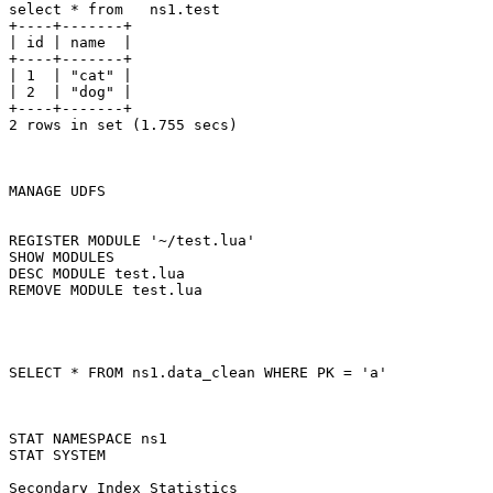
select * from   ns1.test

+----+-------+

| id | name  |

+----+-------+

| 1  | "cat" |

| 2  | "dog" |

+----+-------+

2 rows in set (1.755 secs)

MANAGE UDFS

REGISTER MODULE '~/test.lua'

SHOW MODULES

DESC MODULE test.lua

REMOVE MODULE test.lua

SELECT * FROM ns1.data_clean WHERE PK = 'a'

STAT NAMESPACE ns1

STAT SYSTEM

Secondary Index Statistics
