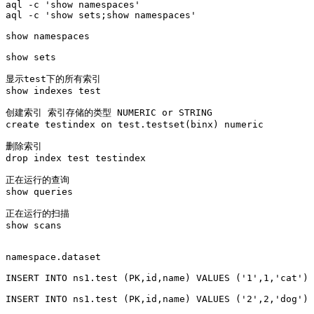
aql -c 'show namespaces'

aql -c 'show sets;show namespaces'

show namespaces

show sets

显示test下的所有索引

show indexes test

创建索引 索引存储的类型 NUMERIC or STRING

create testindex on test.testset(binx) numeric

删除索引 

drop index test testindex

正在运行的查询

show queries

正在运行的扫描

show scans

namespace.dataset

INSERT INTO ns1.test (PK,id,name) VALUES ('1',1,'cat')

INSERT INTO ns1.test (PK,id,name) VALUES ('2',2,'dog')
