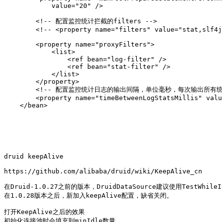
            value="20" />   

        <!-- 配置监控统计拦截的filters -->

        <!-- <property name="filters" value="stat,slf4j
        <property name="proxyFilters">

            <list>

                <ref bean="log-filter" />

                <ref bean="stat-filter" />

            </list>

        </property>

        <!-- 配置监控统计日志的输出间隔，单位毫秒，每次输出所有统
        <property name="timeBetweenLogStatsMillis" valu
    </bean>

druid keepAlive 

https://github.com/alibaba/druid/wiki/KeepAlive_cn

在Druid-1.0.27之前的版本，DruidDataSource建议使用Test
在1.0.28版本之后，新加入keepAlive配置，缺省关闭。

打开KeepAlive之后的效果

初始化连接池时会填充到minIdle数量。
