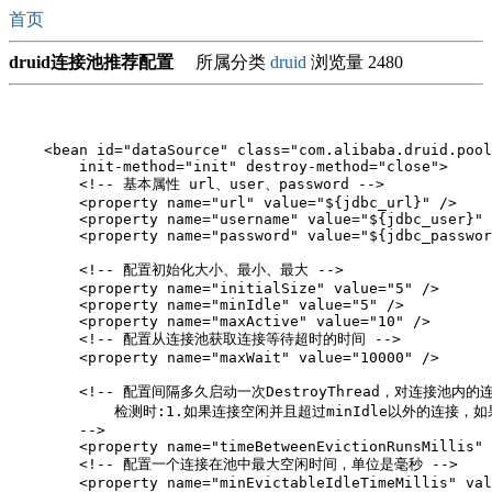
首页
druid连接池推荐配置
所属分类
druid
浏览量 2480
    <bean id="dataSource" class="com.alibaba.druid.pool
        init-method="init" destroy-method="close">

        <!-- 基本属性 url、user、password -->

        <property name="url" value="${jdbc_url}" />

        <property name="username" value="${jdbc_user}" 
        <property name="password" value="${jdbc_passwor
        <!-- 配置初始化大小、最小、最大 -->

        <property name="initialSize" value="5" />

        <property name="minIdle" value="5" />

        <property name="maxActive" value="10" />

        <!-- 配置从连接池获取连接等待超时的时间 -->

        <property name="maxWait" value="10000" />

        <!-- 配置间隔多久启动一次DestroyThread，对连接池
            检测时:1.如果连接空闲并且超过minIdle以外的连接，如果
        -->

        <property name="timeBetweenEvictionRunsMillis" 
        <!-- 配置一个连接在池中最大空闲时间，单位是毫秒 -->

        <property name="minEvictableIdleTimeMillis" val