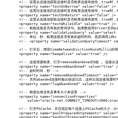
        <!-- 设置从连接池获取连接时是否检查连接有效性，true时，每
        <property name="testOnBorrow" value="false" />

        <!-- 设置往连接池归还连接时是否检查连接有效性，true时，每
        <property name="testOnReturn" value="false" />

        <!-- 设置从连接池获取连接时是否检查连接有效性，true时，如果
        <property name="testWhileIdle" value="true" />

        <!-- 检验连接是否有效的查询语句。如果数据库Driver支持pin
        <property name="validationQuery" value="select 
        <!-- 单位：秒，检测连接是否有效的超时时间。底层调用jdbc State
        <!-- <property name="validationQueryTimeout" va
        <!-- 打开后，增强timeBetweenEvictionRunsMilli
        <property name="keepAlive" value="true" />  

        <!-- 连接泄露检查，打开removeAbandoned功能 ,
        <property name="removeAbandoned" value="true" /
        <!-- 超时时间，秒 -->

        <property name="removeAbandonedTimeout" value="
        <!-- 关闭abanded连接时输出错误日志，这样出现连接泄露
        <property name="logAbandoned" value="true" />

        <!-- 根据自身业务及事务大小来设置 -->

        <property name="connectionProperties"

            value="oracle.net.CONNECT_TIMEOUT=2000;orac
        <!-- 打开PSCache，并且指定每个连接上PSCache的大
        <property name="poolPreparedStatements" value="
        <property name="maxPoolPreparedStatementPerConn