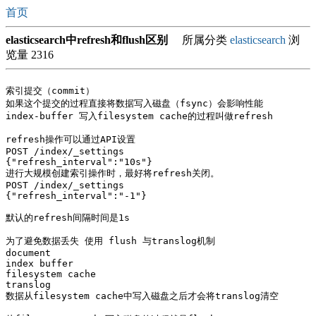
首页
elasticsearch中refresh和flush区别
所属分类
elasticsearch
浏
览量 2316
索引提交（commit）

如果这个提交的过程直接将数据写入磁盘（fsync）会影响性能

index-buffer 写入filesystem cache的过程叫做refresh

refresh操作可以通过API设置

POST /index/_settings

{"refresh_interval":"10s"}

进行大规模创建索引操作时，最好将refresh关闭。

POST /index/_settings

{"refresh_interval":"-1"}

默认的refresh间隔时间是1s

为了避免数据丢失 使用 flush 与translog机制

document

index buffer   

filesystem cache

translog

数据从filesystem cache中写入磁盘之后才会将translog清空
