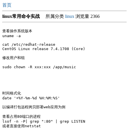
首页
linux常用命令实战
所属分类
linux
浏览量 2366
查看操作系统版本 

uname -a

cat /etc/redhat-release 

CentOS Linux release 7.4.1708 (Core) 

修改用户和组 

sudo chown -R xxx:xxx /app/music

时间格式化

date '+%Y-%m-%d %H:%M:%S'

以编译打包远程拷贝部署web应用为例

查看占用80端口的进程 

lsof -n -P| grep ":80" | grep LISTEN 

或者直接使用netstat
