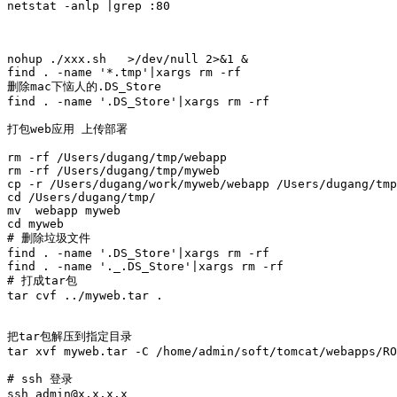
netstat -anlp |grep :80

nohup ./xxx.sh   >/dev/null 2>&1 & 

find . -name '*.tmp'|xargs rm -rf 

删除mac下恼人的.DS_Store

find . -name '.DS_Store'|xargs rm -rf 

打包web应用 上传部署

rm -rf /Users/dugang/tmp/webapp

rm -rf /Users/dugang/tmp/myweb

cp -r /Users/dugang/work/myweb/webapp /Users/dugang/tmp

cd /Users/dugang/tmp/

mv  webapp myweb

cd myweb

# 删除垃圾文件

find . -name '.DS_Store'|xargs rm -rf

find . -name '._.DS_Store'|xargs rm -rf

# 打成tar包

tar cvf ../myweb.tar . 

把tar包解压到指定目录 

tar xvf myweb.tar -C /home/admin/soft/tomcat/webapps/RO
# ssh 登录 

ssh admin@x.x.x.x
