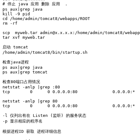
# 停止 java 应用 删除 应用  .

ps aux|grep java

kill -9 pid

cd /home/admin/tomcat8/webapps/ROOT

rm -rf 

scp  myweb.tar admin@x.x.x.x:/home/admin/tomcat8/webapp
tar xvf myweb.tar

启动 tomcat 

/home/admin/tomcat8/bin/startup.sh

检查java进程 

ps aux|grep java

ps aux|grep tomcat 

检查80端口占用情况 

netstat -anlp |grep :80

tcp        0      0 0.0.0.0:80              0.0.0.0:*  
netstat -anlp |grep 80

tcp        0      0 0.0.0.0:80              0.0.0.0:*  
-l 仅列出有在 Listen (监听) 的服务状态

-p 显示相应的程序名

根据进程ID 获取 进程详细信息
