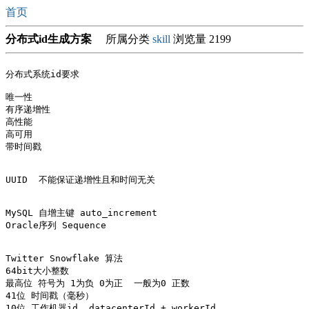
首页
分布式id生成方案
所属分类
skill
浏览量 2199
分布式系统id要求 

唯一性

有序递增性

高性能

高可用

带时间戳

UUID  不能保证递增性且和时间无关

MySQL 自增主键 auto_increment

Oracle序列 Sequence

Twitter Snowflake 算法

64bit大小整数

最高位 符号为 1为负 0为正  一般为0 正数

41位 时间戳（毫秒）

10位 工作机器id  datacenterId + workerId
