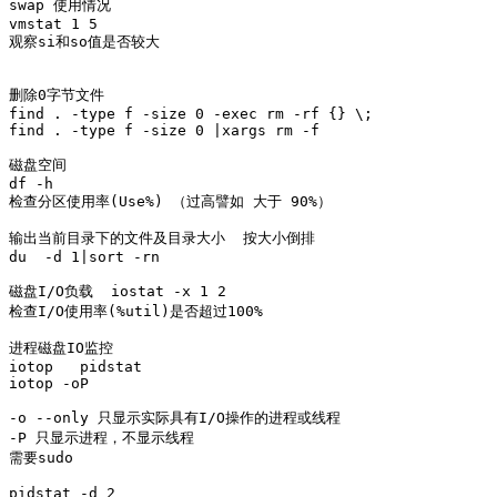
swap 使用情况

vmstat 1 5

观察si和so值是否较大

删除0字节文件

find . -type f -size 0 -exec rm -rf {} \;

find . -type f -size 0 |xargs rm -f 

磁盘空间 

df -h

检查分区使用率(Use%) （过高譬如 大于 90%）

输出当前目录下的文件及目录大小  按大小倒排

du  -d 1|sort -rn

磁盘I/O负载  iostat -x 1 2

检查I/O使用率(%util)是否超过100%

进程磁盘IO监控

iotop   pidstat

iotop -oP

-o --only 只显示实际具有I/O操作的进程或线程

-P 只显示进程，不显示线程

需要sudo

pidstat -d 2 
