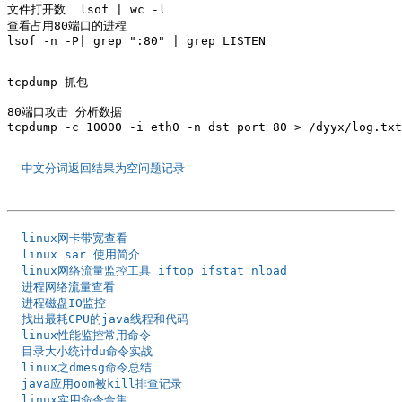
文件打开数  lsof | wc -l

查看占用80端口的进程 

lsof -n -P| grep ":80" | grep LISTEN 

tcpdump 抓包

80端口攻击 分析数据

tcpdump -c 10000 -i eth0 -n dst port 80 > /dyyx/log.txt

  中文分词返回结果为空问题记录 
  linux网卡带宽查看  
  linux sar 使用简介  
  linux网络流量监控工具 iftop ifstat nload  
  进程网络流量查看 
  进程磁盘IO监控 
  找出最耗CPU的java线程和代码 
  linux性能监控常用命令 
  目录大小统计du命令实战 
  linux之dmesg命令总结 
  java应用oom被kill排查记录  
  linux实用命令合集  