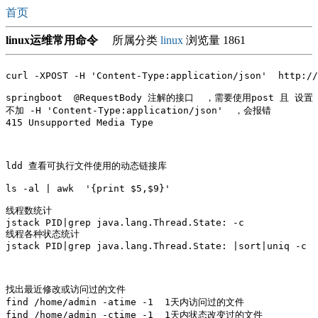
首页
linux运维常用命令
所属分类
linux
浏览量 1861
curl -XPOST -H 'Content-Type:application/json'  http://
springboot  @RequestBody 注解的接口  ，需要使用post 且 设置 hea
不加 -H 'Content-Type:application/json'  ，会报错

415 Unsupported Media Type

ldd 查看可执行文件使用的动态链接库

ls -al | awk  '{print $5,$9}' 

线程数统计

jstack PID|grep java.lang.Thread.State: -c

线程各种状态统计

jstack PID|grep java.lang.Thread.State: |sort|uniq -c

找出最近修改或访问过的文件 

find /home/admin -atime -1  1天内访问过的文件

find /home/admin -ctime -1  1天内状态改变过的文件    
