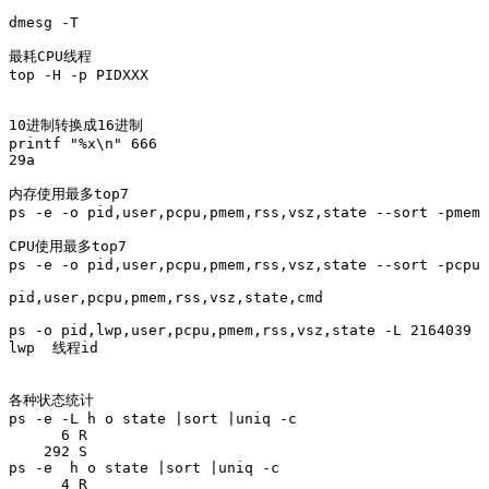
dmesg -T

最耗CPU线程

top -H -p PIDXXX

10进制转换成16进制 

printf "%x\n" 666

29a

内存使用最多top7

ps -e -o pid,user,pcpu,pmem,rss,vsz,state --sort -pmem 
CPU使用最多top7

ps -e -o pid,user,pcpu,pmem,rss,vsz,state --sort -pcpu 
pid,user,pcpu,pmem,rss,vsz,state,cmd

ps -o pid,lwp,user,pcpu,pmem,rss,vsz,state -L 2164039  

lwp  线程id

各种状态统计

ps -e -L h o state |sort |uniq -c

      6 R

    292 S

ps -e  h o state |sort |uniq -c

      4 R
