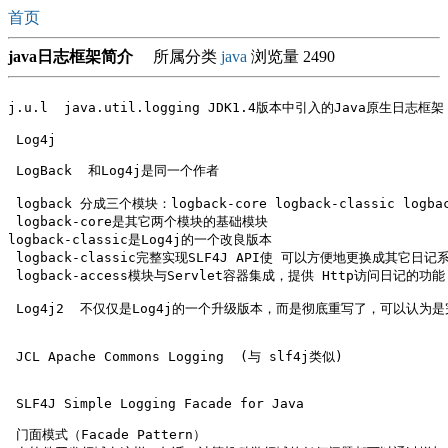
首页
java日志框架简介
所属分类
java
浏览量 2490
j.u.l  java.util.logging JDK1.4版本中引入的Java原生日志框架

 Log4j

 LogBack  和Log4j是同一个作者

 logback 分成三个模块：logback-core logback-classic logback
 logback-core是其它两个模块的基础模块

logback-classic是Log4j的一个改良版本

 logback-classic完整实现SLF4J API使 可以方便地更换成其它日记系统
 logback-access模块与Servlet容器集成，提供 Http访问日记的功能

 Log4j2  不仅仅是Log4j的一个升级版本，而是彻底重写了，可以认为
 JCL Apache Commons Logging  (与 slf4j类似)

 SLF4J Simple Logging Facade for Java

 门面模式（Facade Pattern）
