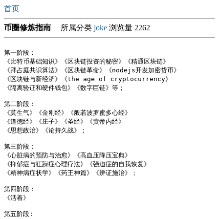
首页
币圈修炼指南
所属分类
joke
浏览量 2262
第一阶段：

《比特币基础知识》《区块链投资的秘密》《精通区块链》

《拜占庭共识算法》《区块链革命》《nodejs开发加密货币》

《区块链与新经济》《the age of cryptocurrency》

《隔离验证和硬件钱包》《数字巨链》等；

第二阶段：

《莫生气》《金刚经》《般若波罗蜜多心经》

《道德经》《庄子》《圣经》《黄帝内经》

《思想政治》《论持久战》；

第三阶段：

《心脏病的预防与治愈》《高血压降压宝典》

《抑郁症与狂躁症心理疗法》《强迫症的自我恢复》

《精神病症状学》《药王神篇》《辨证施治》；

第四阶段：

《活着》

第五阶段:
