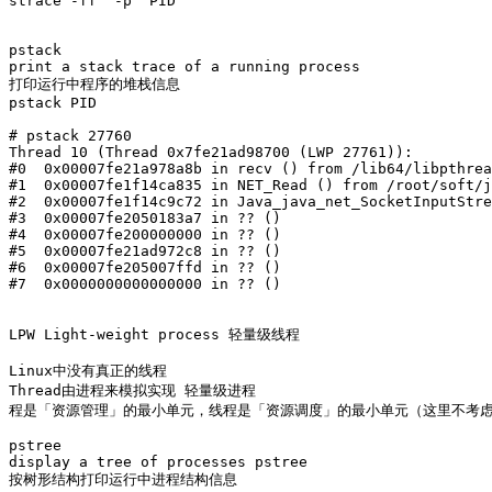
strace -ff  -p  PID

pstack

print a stack trace of a running process 

打印运行中程序的堆栈信息

pstack PID

# pstack 27760

Thread 10 (Thread 0x7fe21ad98700 (LWP 27761)):

#0  0x00007fe21a978a8b in recv () from /lib64/libpthrea
#1  0x00007fe1f14ca835 in NET_Read () from /root/soft/j
#2  0x00007fe1f14c9c72 in Java_java_net_SocketInputStre
#3  0x00007fe2050183a7 in ?? ()

#4  0x00007fe200000000 in ?? ()

#5  0x00007fe21ad972c8 in ?? ()

#6  0x00007fe205007ffd in ?? ()

#7  0x0000000000000000 in ?? ()

LPW Light-weight process 轻量级线程

Linux中没有真正的线程

Thread由进程来模拟实现 轻量级进程

程是「资源管理」的最小单元，线程是「资源调度」的最小单元（这里不考虑
pstree

display a tree of processes pstree

按树形结构打印运行中进程结构信息
