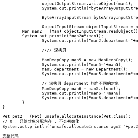
		objectOutputStream.writeObject(man1);

		System.out.println("byteArrayOutputStream.size()="+byteArrayOutputStream.size());

		ByteArrayInputStream byteArrayInputStream = new ByteArrayInputStream(byteArrayOutputStream.toByteArray());

		ObjectInputStream objectInputStream = new ObjectInputStream(byteArrayInputStream);

        Man man2 = (Man) objectInputStream.readObject()
        System.out.println("man2="+man1);

		System.out.println("man2.department="+man2.department);

		//// 深拷贝

		ManDeepCopy man5 = new ManDeepCopy();

		System.out.println("man5="+man5);

		man5.department = new Department();

		System.out.println("man5.department="+man5.department);

		// 深拷贝 department 指向不同的对象

		ManDeepCopy man6 = man5.clone();

		System.out.println("man6="+man6);

		System.out.println("man6.department="+man6.department);

	}

}

Pet pet2 = (Pet) unsafe.allocateInstance(Pet.class);

// 0 , 只给对象分配内存 , 不会初始化

System.out.println("unsafe.allocateInstance age2="+pet2
完整代码
