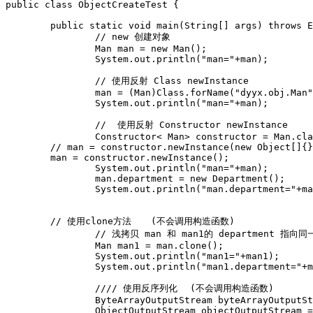
public class ObjectCreateTest {

	public static void main(String[] args) throws Exception {

		// new 创建对象 

		Man man = new Man();

		System.out.println("man="+man);

		// 使用反射 Class newInstance

		man = (Man)Class.forName("dyyx.obj.Man").newInstance();

		System.out.println("man="+man);

		//  使用反射 Constructor newInstance

		Constructor< Man> constructor = Man.class.getConstructor(new Class[]{});

        // man = constructor.newInstance(new Object[]{}
        man = constructor.newInstance();

		System.out.println("man="+man);

		man.department = new Department();

		System.out.println("man.department="+man.department);

        // 使用clone方法	  (不会调用构造函数)

		// 浅拷贝 man 和 man1的 department 指向同一个对象 

		Man man1 = man.clone();

		System.out.println("man1="+man1);

		System.out.println("man1.department="+man1.department);

		//// 使用反序列化	 (不会调用构造函数)

		ByteArrayOutputStream byteArrayOutputStream = new ByteArrayOutputStream();

		ObjectOutputStream objectOutputStream = new ObjectOutputStream(byteArrayOutputStream);
