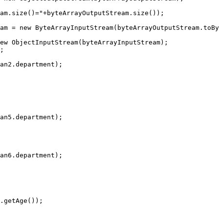
;

.getAge());
