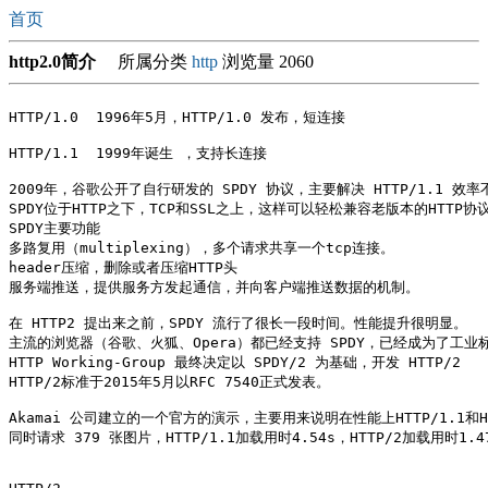
首页
http2.0简介
所属分类
http
浏览量 2060
HTTP/1.0  1996年5月，HTTP/1.0 发布，短连接

HTTP/1.1  1999年诞生 ，支持长连接

2009年，谷歌公开了自行研发的 SPDY 协议，主要解决 HTTP/1.1 效率
SPDY位于HTTP之下，TCP和SSL之上，这样可以轻松兼容老版本的HTTP协议
SPDY主要功能

多路复用（multiplexing），多个请求共享一个tcp连接。

header压缩，删除或者压缩HTTP头

服务端推送，提供服务方发起通信，并向客户端推送数据的机制。

在 HTTP2 提出来之前，SPDY 流行了很长一段时间。性能提升很明显。

主流的浏览器（谷歌、火狐、Opera）都已经支持 SPDY，已经成为了工业标
HTTP Working-Group 最终决定以 SPDY/2 为基础，开发 HTTP/2

HTTP/2标准于2015年5月以RFC 7540正式发表。

Akamai 公司建立的一个官方的演示，主要用来说明在性能上HTTP/1.1和H
同时请求 379 张图片，HTTP/1.1加载用时4.54s，HTTP/2加载用时1.47