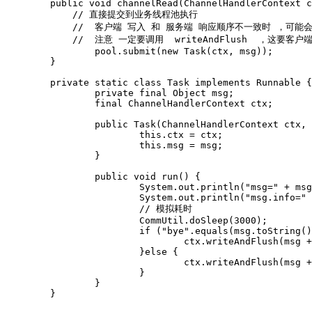
	public void channelRead(ChannelHandlerContext ctx, Object msg) {

	    // 直接提交到业务线程池执行

            //  客户端 写入 和 服务端 响应顺序不一致时 ，可能会
            //  注意 一定要调用  writeAndFlush  ，这要客
		pool.submit(new Task(ctx, msg));

	}

	private static class Task implements Runnable {

		private final Object msg;

		final ChannelHandlerContext ctx;

		public Task(ChannelHandlerContext ctx, Object msg) {

			this.ctx = ctx;

			this.msg = msg;

		}

		public void run() {

			System.out.println("msg=" + msg);

			System.out.println("msg.info=" + msg.getClass());

			// 模拟耗时

			CommUtil.doSleep(3000);

			if ("bye".equals(msg.toString())) {

				ctx.writeAndFlush(msg + "\n").addListener(ChannelFutureListener.CLOSE);

			}else {

				ctx.writeAndFlush(msg + "\n");

			}

		}

	}
