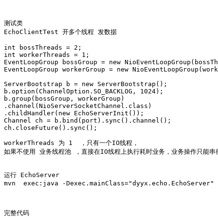
测试类 

EchoClientTest 开多个线程 发数据 

int bossThreads = 2;

int workerThreads = 1;

EventLoopGroup bossGroup = new NioEventLoopGroup(bossTh
EventLoopGroup workerGroup = new NioEventLoopGroup(work
ServerBootstrap b = new ServerBootstrap();

b.option(ChannelOption.SO_BACKLOG, 1024);

b.group(bossGroup, workerGroup)

.channel(NioServerSocketChannel.class)

.childHandler(new EchoServerInit());

Channel ch = b.bind(port).sync().channel();

ch.closeFuture().sync();

workerThreads 为 1  ，只有一个IO线程， 

如果不使用 业务线程池 ，直接在IO线程上执行耗时业务，业务操作只能串行
运行 EchoServer

mvn  exec:java -Dexec.mainClass="dyyx.echo.EchoServer" 

完整代码
