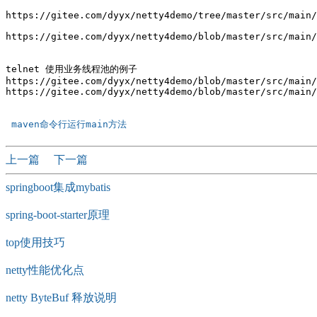
https://gitee.com/dyyx/netty4demo/tree/master/src/main/
https://gitee.com/dyyx/netty4demo/blob/master/src/main/
telnet 使用业务线程池的例子

https://gitee.com/dyyx/netty4demo/blob/master/src/main/
https://gitee.com/dyyx/netty4demo/blob/master/src/main/
 maven命令行运行main方法 
上一篇
下一篇
springboot集成mybatis
spring-boot-starter原理
top使用技巧
netty性能优化点
netty ByteBuf 释放说明