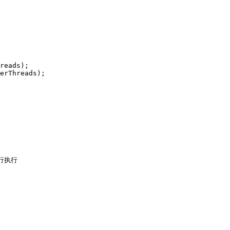
reads);

erThreads);

执行
