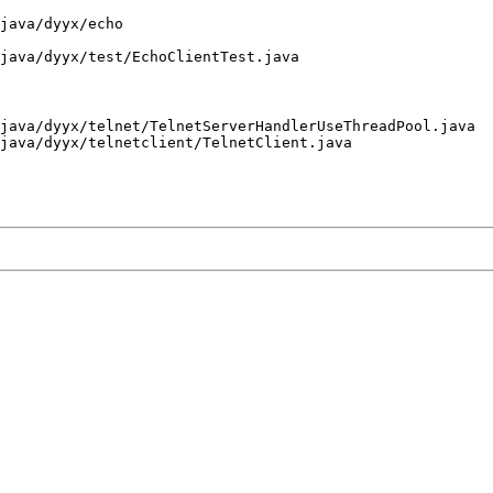
java/dyyx/echo

java/dyyx/test/EchoClientTest.java

java/dyyx/telnet/TelnetServerHandlerUseThreadPool.java

java/dyyx/telnetclient/TelnetClient.java
