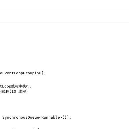
oEventLoopGroup(50);

Loop线程中执行。

线程(IO 线程)

 SynchronousQueue<Runnable>());
