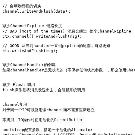
// 会导致线程的切换

channel.writeAndFlush(data)；

减少ChannelPipline 链路长度

// BAD (most of the times) 消息会经过 整个ChannelPipline

ctx.channel().writeAndFlush(msg);

// GOOD 从当前handler一直到pipline的尾部，链路更短

ctx.writeAndFlush(msg);

减少ChannelHandler的创建

如果channelhandler是无状态的（不保存任何状态参数），那么使用Shar
减少 Flush 调用

flush操作是将消息发送出去，会引起系统调用

channel复用

对于同一个IP可以复用该channel而不需要重新建立

零拷贝，IO操作时使用池化的DirectBuffer

bootstrap配置参数，指定一个池化的Allocator

option(ChannelOption.ALLOCATOR, PooledByteBufAllocator.