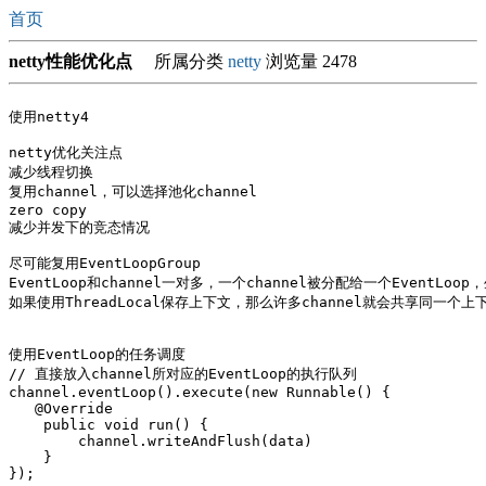
首页
netty性能优化点
所属分类
netty
浏览量 2478
使用netty4

netty优化关注点

减少线程切换

复用channel，可以选择池化channel

zero copy 

减少并发下的竞态情况

尽可能复用EventLoopGroup

EventLoop和channel一对多，一个channel被分配给一个EventLoo
如果使用ThreadLocal保存上下文，那么许多channel就会共享同一个上下
使用EventLoop的任务调度

// 直接放入channel所对应的EventLoop的执行队列

channel.eventLoop().execute(new Runnable() {

   @Override

    public void run() {

        channel.writeAndFlush(data)

    }

});
