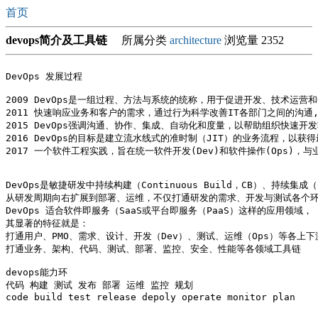
首页
devops简介及工具链
所属分类
architecture
浏览量 2352
DevOps 发展过程

2009 DevOps是一组过程、方法与系统的统称，用于促进开发、技术运营
2011 快速响应业务和客户的需求，通过行为科学改善IT各部门之间的沟通
2015 DevOps强调沟通、协作、集成、自动化和度量，以帮助组织快
2016 DevOps的目标是建立流水线式的准时制（JIT）的业务流程，以
2017 一个软件工程实践，旨在统一软件开发(Dev)和软件操作(Ops
DevOps是敏捷研发中持续构建（Continuous Build，CB）、持续集成（Co
从研发周期向右扩展到部署、运维，不仅打通研发的需求、开发与测试各个环
DevOps 适合软件即服务（SaaS或平台即服务（PaaS）这样的应用领域，

其显著的特征就是：

打通用户、PMO、需求、设计、开发（Dev）、测试、运维（Ops）等各上下
打通业务、架构、代码、测试、部署、监控、安全、性能等各领域工具链

devops能力环

代码 构建 测试 发布 部署 运维 监控 规划

code build test release depoly operate monitor plan
