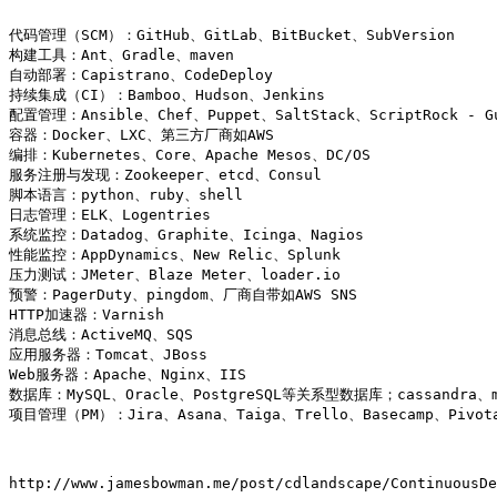
代码管理（SCM）：GitHub、GitLab、BitBucket、SubVersion

构建工具：Ant、Gradle、maven

自动部署：Capistrano、CodeDeploy

持续集成（CI）：Bamboo、Hudson、Jenkins

配置管理：Ansible、Chef、Puppet、SaltStack、ScriptRock - Gu
容器：Docker、LXC、第三方厂商如AWS

编排：Kubernetes、Core、Apache Mesos、DC/OS

服务注册与发现：Zookeeper、etcd、Consul

脚本语言：python、ruby、shell

日志管理：ELK、Logentries

系统监控：Datadog、Graphite、Icinga、Nagios

性能监控：AppDynamics、New Relic、Splunk

压力测试：JMeter、Blaze Meter、loader.io

预警：PagerDuty、pingdom、厂商自带如AWS SNS

HTTP加速器：Varnish

消息总线：ActiveMQ、SQS

应用服务器：Tomcat、JBoss

Web服务器：Apache、Nginx、IIS

数据库：MySQL、Oracle、PostgreSQL等关系型数据库；cassandra、mo
项目管理（PM）：Jira、Asana、Taiga、Trello、Basecamp、Pivotal