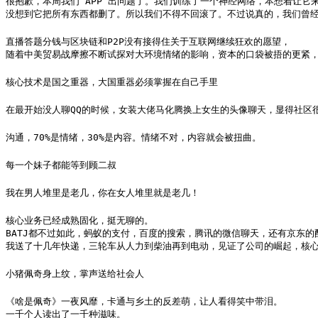
很抱歉，本周我们 APP 出问题了。我们训练了一个神经网络，本想着让它来消除
没想到它把所有东西都删了。所以我们不得不回滚了。不过说真的，我们曾经有
直播答题分钱与区块链和P2P没有接得住关于互联网继续狂欢的愿望，

随着中美贸易战摩擦不断试探对大环境情绪的影响，资本的口袋被捂的更紧
核心技术是国之重器，大国重器必须掌握在自己手里
在最开始没人聊QQ的时候，女装大佬马化腾换上女生的头像聊天，显得社区
沟通，70%是情绪，30%是内容。情绪不对，内容就会被扭曲。
每一个妹子都能等到顾二叔
我在男人堆里是老几，你在女人堆里就是老几！
核心业务已经成熟固化，挺无聊的。

BATJ都不过如此，蚂蚁的支付，百度的搜索，腾讯的微信聊天，还有京东的配
我送了十几年快递，三轮车从人力到柴油再到电动，见证了公司的崛起，核
小猪佩奇身上纹，掌声送给社会人
《啥是佩奇》一夜风靡，卡通与乡土的反差萌，让人看得笑中带泪。

一千个人读出了一千种滋味。
