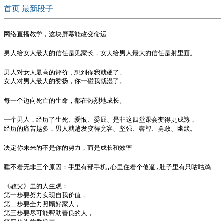
首页
最新段子
网络直播教学，这块屏幕能改变命运
男人给女人最大的信任是见家长，女人给男人最大的信任是射里面。
男人对女人最高的评价，想到你我就硬了。

女人对男人最大的赞扬，你一碰我就湿了。
每一个迈向死亡的生命，都在热烈地成长。
一个男人，经历了生死、爱恨、委屈、是非这四堂课会变得更成熟，

经历的痛苦越多，男人就越发变得宽容、坚强、睿智、勇敢、幽默。
决定你未来的不是你的努力，而是成长和效率
睡不着无非三个原因：手里有部手机,心里住着个傻逼,肚子里有只咕咕鸡 ​
《教父》里的人生观：

第一步要努力实现自我价值，

第二步要全力照顾好家人，

第三步要尽可能帮助善良的人，
