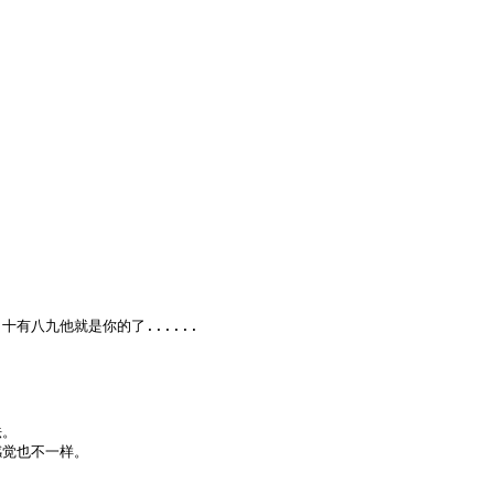
有八九他就是你的了......
 

感觉也不一样。