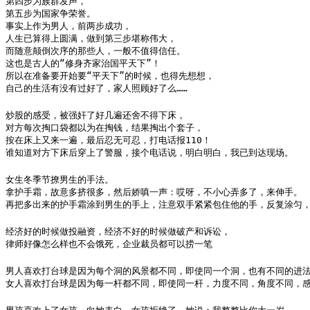
第四步为族群发声，

第五步为国家争荣誉。

事实上作为男人，前两步成功，

人生已算得上圆满，做到第三步堪称伟大，

而随意颠倒次序的那些人，一般不值得信任。

这也是古人的“修身齐家治国平天下”！

所以在准备要开始要“平天下”的时候，也得先想想，

自己的生活有没有过好了，家人照顾好了么……
炒股的感受，被强奸了好几遍还舍不得下床，

对方每次掏口袋都以为在掏钱，结果掏出个套子，

按在床上又来一遍，最后忍无可忍，打电话报110！

谁知道对方下床后穿上了警服，接个电话说，明白明白，我已到达现场。
女生冬季节撩男生的手法。

拿护手霜，故意多挤很多，然后娇嗔一声：哎呀，不小心弄多了，来伸手。

再把多出来的护手霜涂到男生的手上，注意双手紧紧包住他的手，反复涂匀，十
经济好的时候做投融资，经济不好的时候做破产和诉讼，

律师好像怎么样也不会饿死，企业裁员都可以捞一笔
男人喜欢打台球是因为每个洞的风景都不同，即使同一个洞，也有不同的进法。
女人喜欢打台球是因为每一杆都不同，即使同一杆，力度不同，角度不同，