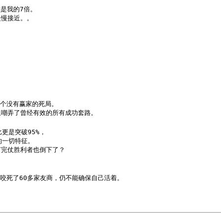
是我的7倍。

慢接近。。

个没有赢家的死局。

且嘲弄了曾经有效的所有成功套路。
更是突破95%，

一切特征。

打完仗胜利者也倒下了？
咬死了60多家友商，仍不能确保自己活着。