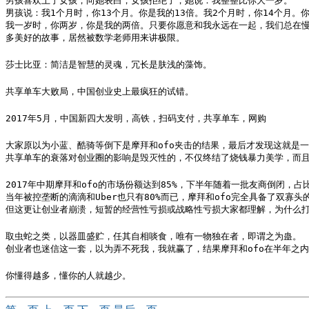
男孩喜欢上了女孩，向她表白，女孩拒绝了，她说：我整整比你大一岁。

男孩说：我1个月时，你13个月。你是我的13倍。我2个月时，你14个月。你
我一岁时，你两岁，你是我的两倍。只要你愿意和我永远在一起，我们总在慢
多美好的故事，居然被数学老师用来讲极限。
莎士比亚：简洁是智慧的灵魂，冗长是肤浅的藻饰。
共享单车大败局，中国创业史上最疯狂的试错。
2017年5月，中国新四大发明，高铁，扫码支付，共享单车，网购
大家原以为小蓝、酷骑等倒下是摩拜和ofo夹击的结果，最后才发现这就是一
共享单车的衰落对创业圈的影响是毁灭性的，不仅终结了烧钱暴力美学，而
2017年中期摩拜和ofo的市场份额达到85%，下半年随着一批友商倒闭，占比
当年被控垄断的滴滴和Uber也只有80%而已，摩拜和ofo完全具备了双寡头的
但这更让创业者崩溃，短暂的经营性亏损或战略性亏损大家都理解，为什么
取虫蛇之类，以器皿盛贮，任其自相啖食，唯有一物独在者，即谓之为蛊。

创业者也迷信这一套，以为弄不死我，我就赢了，结果摩拜和ofo在半年之内
你懂得越多，懂你的人就越少。