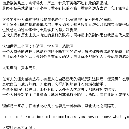
然后谈笑风生，点评得失，产生一种天下英雄不过如此的豪迈感。

最终的结果就是做不了小事，看不到以前的路，看到的远方太远，忘了如何走路
太多的年轻人都觉得很容易在他这个年纪获得与年纪不匹配的东西。

三十岁不到就幻想着豪车名宅，美女如云，却从没想过怎么能脚踏实地获得这
也没想过为这些事情付出足够多的努力和委屈。

这代人拥有历史上从未有过的最好的眼界，同样带来的副作用也就是这代人
认知世界三个区：舒适区、学习区、恐慌区

一个人成长的过程，就是舒适区不断扩大的过程，每次你去尝试新的挑战，你
最让你不舒服的话，是对你最有帮助的话；最让你不舒服的人，是你最该感
大道至简，真水无香。
任何人的能力都有边界，有些人在自己熟悉的领域受到追捧后，便觉得什么事
真把自己当成万能的、无敌的，忘乎所以地在什么领域都插手，

全然不知隔行如隔山，山外有山，人外有人的道理，那就难免要吃亏。

一个人越是对某个行业精通，就越对其他行业陌生，所以，跨行业后可能连
理解是一座桥，联通彼此心灵；包容是一种神器，融化彼此之间隔阂。 ​​​​
Life is like a box of chocolates,you never konw what yo
人类社会三大定律：
