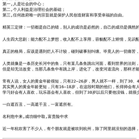
第一,人是社会的中心；

第二,个人利益是治理社会的基础；

第三,任何政府唯一的宗旨就是保护人民创造财富和享受幸福的自由。
精英三定律：一切都是自己的错，别人的成功是必然的，自己的成功是偶然
人生四大悲剧：能力配不上梦想，收入配不上享用，容貌配不上矫情，见识配不上年
真正的格局，应该是遇到烂人不计较，碰到破事别纠缠。毕竟人的一切痛苦，
人类就像是一条历史长河中的鱼，只有某几条鱼跳出河面，看到世界的法则，
但是却无法改变，当那几条鱼中有跳上岸，进化了，改变河道流向，那样才
常有人说，女人的黄金年龄很短，只有22―26岁，男人就不一样，到了30、4
其实男人的黄金年龄更短，只有16―18岁，在这段时期的他们，长得帅会有
学习好会有人喜欢，玩乐器会有人喜欢，但到了30岁以后只要他没钱，就很
一白遮百丑，一高遮千丑，一富遮所有。
名利危中来,成功细中取,富贵险中求
近一年杭吹害了不少人，有个朋友就是被吹到杭州，除了阿里就没别的选择