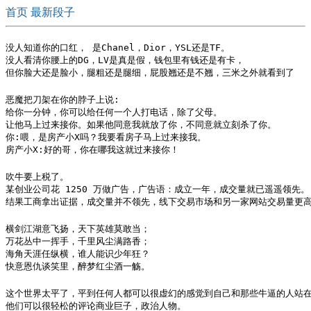
首页
最新段子
没人知道你的口红， 是Chanel，Dior，YSL还是TF。

没人看清你腰上的DG，LV是真是假，钱包里有钱还是有卡，

但你脸大还是脸小，腿粗还是腿细，屁股翘还是不翘，三米之外就看到了
恶魔把刀架在你的脖子上说:

给你一分钟，你可以给任何一个人打电话，除了父母。

让他马上过来接你。如果他同意我就放了你，不同意就立刻杀了你。

你:喂，是房产小X吗？我要看房子马上过来接我。

房产小X:好的哥，你在哪我这就过来接你！
吹牛要上税了。

某创业公司花 1250 万做广告，广告语：成立一年，成交量就已遥遥领先。

结果工商拿出证据，成交量并不领先，线下交易市场和另一家网站交易量更高，
横剑江湖意飞扬，天下英雄莫敢当；

万花丛中一挥手，千里风尘满路香；

海角天涯任纵横，谁人能识少年狂？

快意恩仇谈笑里，醉梦红尘酒一觞。
这个世界太平了，平到任何人都可以很虚幻的感觉到自己和那些牛逼的人站在
他们可以很轻松的评论商业巨子，政治人物。
