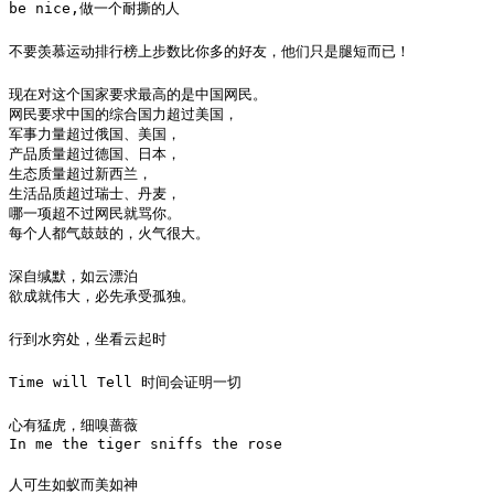
be nice,做一个耐撕的人
不要羡慕运动排行榜上步数比你多的好友，他们只是腿短而已！
现在对这个国家要求最高的是中国网民。

网民要求中国的综合国力超过美国，

军事力量超过俄国、美国，

产品质量超过德国、日本，

生态质量超过新西兰，

生活品质超过瑞士、丹麦，

哪一项超不过网民就骂你。

每个人都气鼓鼓的，火气很大。 ​
深自缄默，如云漂泊

欲成就伟大，必先承受孤独。
行到水穷处，坐看云起时
Time will Tell 时间会证明一切
心有猛虎，细嗅蔷薇

In me the tiger sniffs the rose
人可生如蚁而美如神