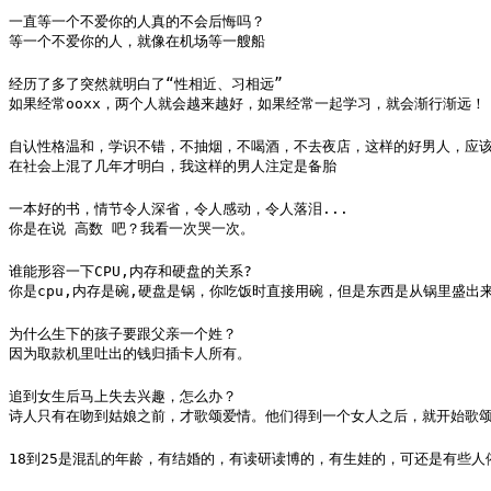
一直等一个不爱你的人真的不会后悔吗？

等一个不爱你的人，就像在机场等一艘船
经历了多了突然就明白了“性相近、习相远”          

如果经常ooxx，两个人就会越来越好，如果经常一起学习，就会渐行渐远！
自认性格温和，学识不错，不抽烟，不喝酒，不去夜店，这样的好男人，应该挺
在社会上混了几年才明白，我这样的男人注定是备胎
一本好的书，情节令人深省，令人感动，令人落泪...

你是在说 高数 吧？我看一次哭一次。
谁能形容一下CPU,内存和硬盘的关系?

你是cpu,内存是碗,硬盘是锅，你吃饭时直接用碗，但是东西是从锅里盛出
为什么生下的孩子要跟父亲一个姓？

因为取款机里吐出的钱归插卡人所有。
追到女生后马上失去兴趣，怎么办？

诗人只有在吻到姑娘之前，才歌颂爱情。他们得到一个女人之后，就开始歌
18到25是混乱的年龄，有结婚的，有读研读博的，有生娃的，可还是有些