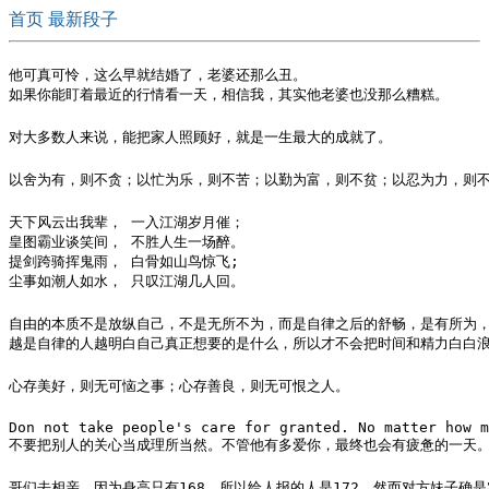
首页
最新段子
他可真可怜，这么早就结婚了，老婆还那么丑。

如果你能盯着最近的行情看一天，相信我，其实他老婆也没那么糟糕。
对大多数人来说，能把家人照顾好，就是一生最大的成就了。 ​ ​​​​
以舍为有，则不贪；以忙为乐，则不苦；以勤为富，则不贫；以忍为力，则
天下风云出我辈， 一入江湖岁月催； 

皇图霸业谈笑间， 不胜人生一场醉。 

提剑跨骑挥鬼雨， 白骨如山鸟惊飞; 

尘事如潮人如水， 只叹江湖几人回。
自由的本质不是放纵自己，不是无所不为，而是自律之后的舒畅，是有所为，有
越是自律的人越明白自己真正想要的是什么，所以才不会把时间和精力白白
心存美好，则无可恼之事；心存善良，则无可恨之人。 ​​​​
Don not take people's care for granted. No matter how m
不要把别人的关心当成理所当然。不管他有多爱你，最终也会有疲惫的一天。 ​​​
哥们去相亲，因为身高只有168，所以给人报的人是172，然而对方妹子确是