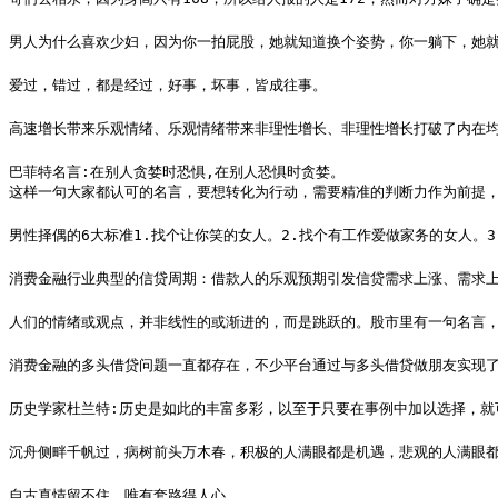
男人为什么喜欢少妇，因为你一拍屁股，她就知道换个姿势，你一躺下，她
爱过，错过，都是经过，好事，坏事，皆成往事。
高速增长带来乐观情绪、乐观情绪带来非理性增长、非理性增长打破了内在均
巴菲特名言:在别人贪婪时恐惧,在别人恐惧时贪婪。

这样一句大家都认可的名言，要想转化为行动，需要精准的判断力作为前提
男性择偶的6大标准1.找个让你笑的女人。2.找个有工作爱做家务的女人。
消费金融行业典型的信贷周期：借款人的乐观预期引发信贷需求上涨、需求
人们的情绪或观点，并非线性的或渐进的，而是跳跃的。股市里有一句名言，
消费金融的多头借贷问题一直都存在，不少平台通过与多头借贷做朋友实现了
历史学家杜兰特:历史是如此的丰富多彩，以至于只要在事例中加以选择，就
沉舟侧畔千帆过，病树前头万木春，积极的人满眼都是机遇，悲观的人满眼
自古真情留不住，唯有套路得人心