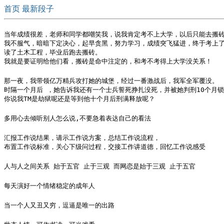
首页
最新段子
当年成绩很差，老师和同学都嘲笑我，说我肯定考不上大学，以后只能去搬砖
我不服气，暗暗下定决心，起早贪黑，努力学习，成绩突飞猛进，终于考上了
读了土木工程，毕业后跑去搬砖。

我就是要证明给他们看，搬砖是命中注定的，和考不考得上大学没关系！ ​​​
那一夜，我带领亿万精兵攻打她的城堡，经过一番激战后，我军全军覆没。

时隔一个月后 ，她告诉我还有一个士兵誓死挣扎没死，并被她判刑10个月锁
你说我TM是劫狱呢还是等到他十个月后刑满释放呢？
多用心去倾听别人怎么说,不要急着表达自己的看法
汇报工作说结果，请示工作说方案，总结工作说流程，

布置工作说标准，关心下级问过程，交接工作讲道德，回忆工作说感受
人与人之间关系 始于五官 止于三观 而网恋是始于三观 止于五官 ​​​
每天演好一个情绪稳定的成年人
当一个人又丑又穷，逗逼是唯一的出路