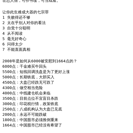
世态人情，可作书读，可当戏看。
让你此生难成大器的七宗罪

1 失败得还不够

2 太在乎别人对你的看法

3 自觉十分聪明

4 从不阅读

5 毫无好奇心

6 问得太少

7 不能直面真相
2008年是如何从6000被安慰到1664点的？

6000点：千金难买牛回头

5500点：短线回调洗盘是为了更好上涨

5000点：长期铁底，大胆买入

4500点：大盘已经跌无可跌了

4300点：做空相当危险

4000点：中线建仓机会来临

3500点：目前点位不宜盲目杀跌

3000点：印花税行情，政策铁底

2500点：八成机构认为大盘已见底

2000点：永远不可能跌破

1800点：中国股市必须推倒重来

1664点：中国股市已经没有希望了