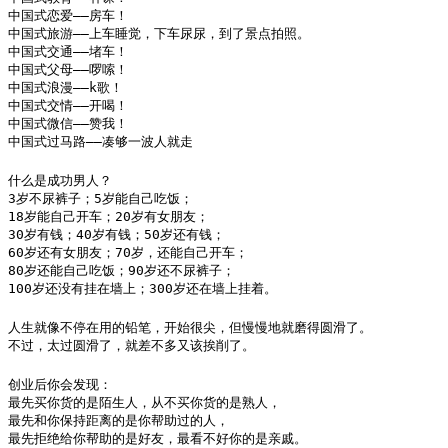
中国式恋爱——房车！

中国式旅游——上车睡觉，下车尿尿，到了景点拍照。

中国式交通——堵车！

中国式父母——啰嗦！

中国式浪漫——k歌！

中国式交情——开喝！

中国式微信——赞我！

中国式过马路——凑够一波人就走
什么是成功男人？

3岁不尿裤子；5岁能自己吃饭；

18岁能自己开车；20岁有女朋友；

30岁有钱；40岁有钱；50岁还有钱；

60岁还有女朋友；70岁，还能自己开车；

80岁还能自己吃饭；90岁还不尿裤子；

100岁还没有挂在墙上；300岁还在墙上挂着。
人生就像不停在用的铅笔，开始很尖，但慢慢地就磨得圆滑了。

不过，太过圆滑了，就差不多又该挨削了。
创业后你会发现：

最先买你货的是陌生人，从不买你货的是熟人，

最先和你保持距离的是你帮助过的人，

最先拒绝给你帮助的是好友，最看不好你的是亲戚。
