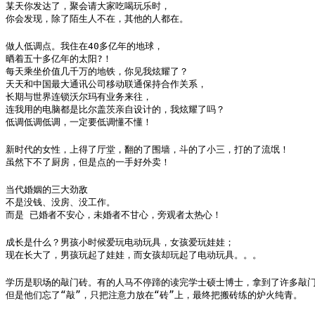
某天你发达了，聚会请大家吃喝玩乐时，

你会发现，除了陌生人不在，其他的人都在。
做人低调点。我住在40多亿年的地球，

晒着五十多亿年的太阳?！

每天乘坐价值几千万的地铁，你见我炫耀了？

天天和中国最大通讯公司移动联通保持合作关系，

长期与世界连锁沃尔玛有业务来往，

连我用的电脑都是比尔盖茨亲自设计的，我炫耀了吗？

低调低调低调，一定要低调懂不懂！
新时代的女性，上得了厅堂，翻的了围墙，斗的了小三，打的了流氓！

虽然下不了厨房，但是点的一手好外卖！
当代婚姻的三大劲敌

不是没钱、没房、没工作。

而是 已婚者不安心，未婚者不甘心，旁观者太热心！
成长是什么？男孩小时候爱玩电动玩具，女孩爱玩娃娃；

现在长大了，男孩玩起了娃娃，而女孩却玩起了电动玩具。。。
学历是职场的敲门砖。有的人马不停蹄的读完学士硕士博士，拿到了许多敲门
但是他们忘了“敲”，只把注意力放在“砖”上，最终把搬砖练的炉火纯青。