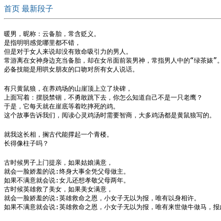
首页
最新段子
暖男，昵称：云备胎，常含贬义。

是指明明感觉哪里都不错，

但是对于女人来说却没有致命吸引力的男人。

常游离在女神身边充当备胎，却在女吊面前装男神，常指男人中的“绿茶婊”。
必备技能是用哄女朋友的口吻对所有女人说话。
有只黄鼠狼，在养鸡场的山崖顶上立了块碑，

上面写着：摆脱禁锢，不勇敢跳下去，你怎么知道自己不是一只老鹰？

于是，它每天就在崖底等着吃摔死的鸡。

这个故事告诉我们，阅读心灵鸡汤时需要智商，大多鸡汤都是黄鼠狼写的。
就我这长相，搁古代能撑起一个青楼。 

长得像柱子吗？
古时候男子上门提亲，如果姑娘满意，

就会一脸娇羞的说:终身大事全凭父母做主。

如果不满意就会说:女儿还想孝敬父母两年。

古时候英雄救了美女，如果美女满意，

就会一脸娇羞的说:英雄救命之恩，小女子无以为报，唯有以身相许。

如果不满意就会说:英雄救命之恩，小女子无以为报，唯有来世做牛做马，报