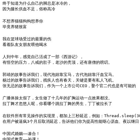
终于知道为什么自己的脚总是冰冷的，

因为腿长供血不足，俗称高冷
不想养猫猫狗狗想养你

毕竟养猪致富
我在篮球场受过的最重的伤

看着队友女朋友喂他喝水
人到中年，感觉自己活成了一部《西游记》，

有悟空的压力，八戒的肚子，老沙的秃顶，还有唐僧的唠叨。
郭靖的故事告诉我们，现代泡妞靠宝马，古代泡妞靠汗血宝马。

杨过的故事告诉我们，残疾人也有春天，关键是要有私人飞机。

张无忌的故事告诉我们，作为一个上市公司CEO，娶个官二代也是有可能的
广播体操太假了，女生做了十几年的扩胸运动一点效果都没。

拉丁舞才忽悠人呢，你看哪个跳拉丁舞的男生，丁丁被拉长了
在软件所有常见操作的实现里，都加上三秒延迟，例如：Thread.sleep(300
在用户被逼疯3个月后取消延迟，告诉他们你为提高性能呕心沥血、夜以继日
中国式婚姻——凑合！

中国式教育——补课！
