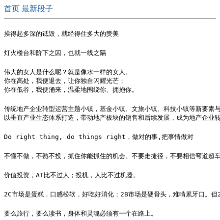
首页
最新段子
挨得起多深的诋毁，就经得住多大的赞美
灯火楼台和阶下之囚，也就一线之隔
伟大的女人是什么呢？就是像水一样的女人。

你在高处，我便退去，让你独自闪耀光芒；

你在低谷，我便涌来，温柔地围绕你、拥抱你。
传统地产企业转型运营主题小镇，基金小镇、文旅小镇、科技小镇等新要素与
以垂直产业生态体系打造，带动地产板块的销售和后续发展，成为地产企业
Do right thing, do things right，做对的事,把事情做对
不懂不做，不熟不投，抓住你能抓住的机会。不要走捷径，不要相信弯道超
价值投资，AI比不过人；投机，人比不过机器。
2C市场是蛋糕，口感松软，好吃好消化；2B市场是硬骨头，难啃累牙口。但
要么旅行，要么读书，身体和灵魂必须有一个在路上。