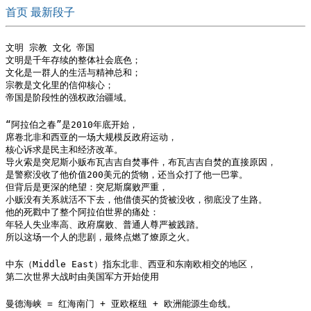
首页
最新段子
文明 宗教 文化 帝国  

文明是千年存续的整体社会底色；

文化是一群人的生活与精神总和；

宗教是文化里的信仰核心；

帝国是阶段性的强权政治疆域。
“阿拉伯之春”是2010年底开始，

席卷北非和西亚的一场大规模反政府运动，

核心诉求是民主和经济改革。

导火索是突尼斯小贩布瓦吉吉自焚事件，布瓦吉吉自焚的直接原因，

是警察没收了他价值200美元的货物，还当众打了他一巴掌。

但背后是更深的绝望：突尼斯腐败严重，

小贩没有关系就活不下去，他借债买的货被没收，彻底没了生路。

他的死戳中了整个阿拉伯世界的痛处：

年轻人失业率高、政府腐败、普通人尊严被践踏。

所以这场一个人的悲剧，最终点燃了燎原之火。
中东（Middle East）指东北非、西亚和东南欧相交的地区，

第二次世界大战时由美国军方开始使用
曼德海峡 = 红海南门 + 亚欧枢纽 + 欧洲能源生命线。
