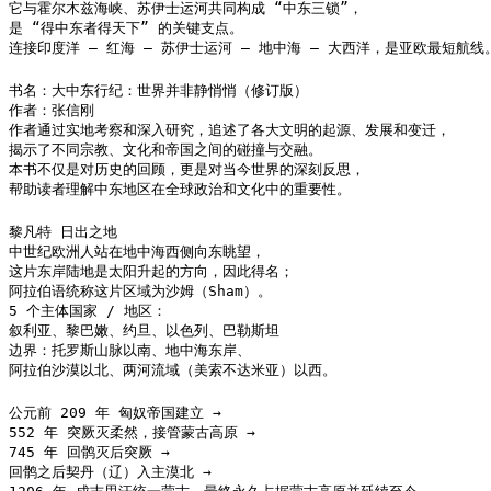
它与霍尔木兹海峡、苏伊士运河共同构成 “中东三锁”，

是 “得中东者得天下” 的关键支点。

连接印度洋 — 红海 — 苏伊士运河 — 地中海 — 大西洋，是亚欧最短航线
书名：大中东行纪：世界并非静悄悄（修订版）

作者：张信刚

作者通过实地考察和深入研究，追述了各大文明的起源、发展和变迁，

揭示了不同宗教、文化和帝国之间的碰撞与交融。

本书不仅是对历史的回顾，更是对当今世界的深刻反思，

帮助读者理解中东地区在全球政治和文化中的重要性。
黎凡特 日出之地

中世纪欧洲人站在地中海西侧向东眺望，

这片东岸陆地是太阳升起的方向，因此得名；

阿拉伯语统称这片区域为沙姆（Sham）。

5 个主体国家 / 地区：

叙利亚、黎巴嫩、约旦、以色列、巴勒斯坦

边界：托罗斯山脉以南、地中海东岸、

阿拉伯沙漠以北、两河流域（美索不达米亚）以西。
公元前 209 年 匈奴帝国建立 →

552 年 突厥灭柔然，接管蒙古高原 →

745 年 回鹘灭后突厥 →

回鹘之后契丹（辽）入主漠北 →
