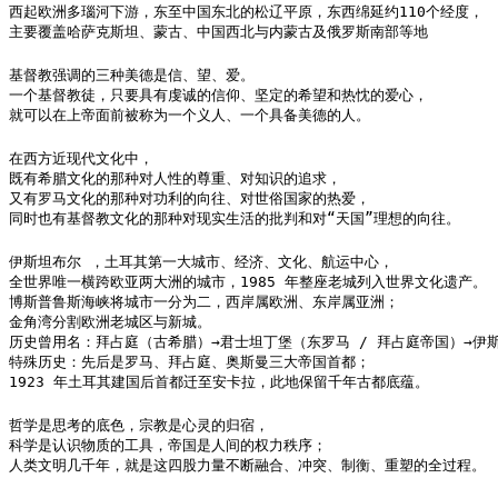
西起欧洲多瑙河下游，东至中国东北的松辽平原，东西绵延约110个经度，

主要覆盖哈萨克斯坦、蒙古、中国西北与内蒙古及俄罗斯南部等地
基督教强调的三种美德是信、望、爱。

一个基督教徒，只要具有虔诚的信仰、坚定的希望和热忱的爱心，

就可以在上帝面前被称为一个义人、一个具备美德的人。
在西方近现代文化中，

既有希腊文化的那种对人性的尊重、对知识的追求，

又有罗马文化的那种对功利的向往、对世俗国家的热爱，

同时也有基督教文化的那种对现实生活的批判和对“天国”理想的向往。
伊斯坦布尔 ，土耳其第一大城市、经济、文化、航运中心，

全世界唯一横跨欧亚两大洲的城市，1985 年整座老城列入世界文化遗产。

博斯普鲁斯海峡将城市一分为二，西岸属欧洲、东岸属亚洲；

金角湾分割欧洲老城区与新城。

历史曾用名：拜占庭（古希腊）→君士坦丁堡（东罗马 / 拜占庭帝国）→伊斯
特殊历史：先后是罗马、拜占庭、奥斯曼三大帝国首都；

1923 年土耳其建国后首都迁至安卡拉，此地保留千年古都底蕴。
哲学是思考的底色，宗教是心灵的归宿，

科学是认识物质的工具，帝国是人间的权力秩序；

人类文明几千年，就是这四股力量不断融合、冲突、制衡、重塑的全过程。