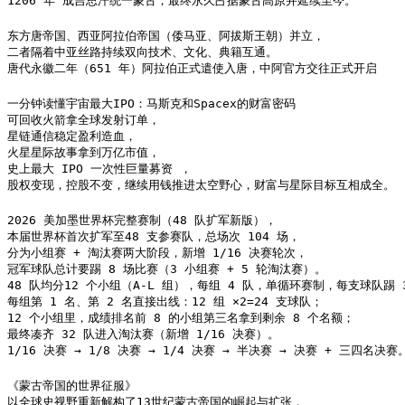
1206 年 成吉思汗统一蒙古，最终永久占据蒙古高原并延续至今。
东方唐帝国、西亚阿拉伯帝国（倭马亚、阿拔斯王朝）并立，

二者隔着中亚丝路持续双向技术、文化、典籍互通。

唐代永徽二年（651 年）阿拉伯正式遣使入唐，中阿官方交往正式开启
一分钟读懂宇宙最大IPO：马斯克和Spacex的财富密码

可回收火箭拿全球发射订单，

星链通信稳定盈利造血，

火星星际故事拿到万亿市值，

史上最大 IPO 一次性巨量募资 ，

股权变现，控股不变，继续用钱推进太空野心，财富与星际目标互相成全。
2026 美加墨世界杯完整赛制（48 队扩军新版），

本届世界杯首次扩军至48 支参赛队，总场次 104 场，

分为小组赛 + 淘汰赛两大阶段，新增 1/16 决赛轮次，

冠军球队总计要踢 8 场比赛（3 小组赛 + 5 轮淘汰赛）。

48 队均分12 个小组（A-L 组），每组 4 队，单循环赛制，每支球队踢 
每组第 1 名、第 2 名直接出线：12 组 ×2=24 支球队；

12 个小组里，成绩排名前 8 的小组第三名拿到剩余 8 个名额；

最终凑齐 32 队进入淘汰赛（新增 1/16 决赛）。

1/16 决赛 → 1/8 决赛 → 1/4 决赛 → 半决赛 → 决赛 + 三四名决赛
《蒙古帝国的世界征服》

以全球史视野重新解构了13世纪蒙古帝国的崛起与扩张，
