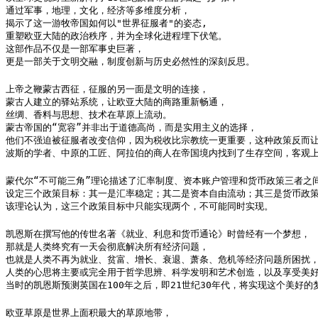
通过军事，地理，文化，经济等多维度分析，

揭示了这一游牧帝国如何以"世界征服者"的姿态,

重塑欧亚大陆的政治秩序，并为全球化进程埋下伏笔。

这部作品不仅是一部军事史巨著，

更是一部关于文明交融，制度创新与历史必然性的深刻反思。
上帝之鞭蒙古西征，征服的另一面是文明的连接，

蒙古人建立的驿站系统，让欧亚大陆的商路重新畅通，

丝绸、香料与思想、技术在草原上流动。

蒙古帝国的“宽容”并非出于道德高尚，而是实用主义的选择，

他们不强迫被征服者改变信仰，因为税收比宗教统一更重要，这种政策反而让
波斯的学者、中原的工匠、阿拉伯的商人在帝国境内找到了生存空间，客观
蒙代尔“不可能三角”理论描述了汇率制度、资本账户管理和货币政策三者之间
设定三个政策目标：其一是汇率稳定；其二是资本自由流动；其三是货币政策
该理论认为，这三个政策目标中只能实现两个，不可能同时实现。
凯恩斯在撰写他的传世名著《就业、利息和货币通论》时曾经有一个梦想，

那就是人类终究有一天会彻底解决所有经济问题，

也就是人类不再为就业、贫富、增长、衰退、萧条、危机等经济问题所困扰，
人类的心思将主要或完全用于哲学思辨、科学发明和艺术创造，以及享受美好
当时的凯恩斯预测英国在100年之后，即21世纪30年代，将实现这个美好的
欧亚草原是世界上面积最大的草原地带，
