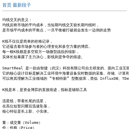
首页
最新段子
均线交叉的意义：

均线反映市场的平均成本，当短期均线交叉较长期均线时，

是市场平均成本的平衡点，一旦平衡被打破就会发生一边倒的走势
K线不仅仅是简单的价格记录，

它还蕴含着市场参与者的心理变化和多空力量的博弈。

每一根K线都是多空双方一场微型战役的缩影，

实体长短暴露了主力决心，影线则是争夺的痕迹。
SmartReal 是一款由智捷（武汉）科技有限公司自主研发的、面向工业互
它的核心设计目标是解决工业环境中海量设备实时数据的采集、存储、计算和
可以将其理解为工业领域的 “专精特新” 型数据库，类似 InfluxDB、TD
K线是本，是资金博弈的直接痕迹，指标是辅助工具
流星线，带着长尾的流星，

在高位短暂闪耀后迅速坠落，

核心特征是长上影、小实体。
量：成交量（Volume）

价：价格（Price）
