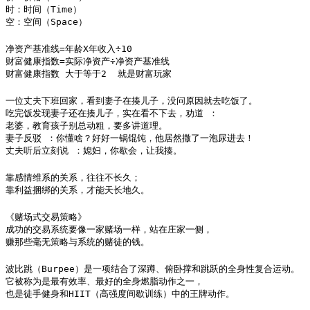
时：时间（Time）

空：空间（Space）
净资产基准线=年龄X年收入÷10

财富健康指数=实际净资产÷净资产基准线

财富健康指数 大于等于2  就是财富玩家
一位丈夫下班回家，看到妻子在揍儿子，没问原因就去吃饭了。

吃完饭发现妻子还在揍儿子，实在看不下去，劝道 ：

老婆，教育孩子别总动粗，要多讲道理。

妻子反驳 ：你懂啥？好好一锅馄饨，他居然撒了一泡尿进去！

丈夫听后立刻说 ：媳妇，你歇会，让我揍。
靠感情维系的关系，往往不长久；

靠利益捆绑的关系，才能天长地久。
《赌场式交易策略》

成功的交易系统要像一家赌场一样，站在庄家一侧，

赚那些毫无策略与系统的赌徒的钱。
波比跳（Burpee）是一项结合了深蹲、俯卧撑和跳跃的全身性复合运动。

它被称为是最有效率、最好的全身燃脂动作之一，

也是徒手健身和HIIT（高强度间歇训练）中的王牌动作。