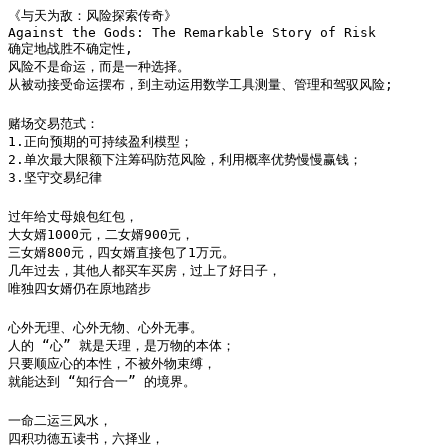
《与天为敌：风险探索传奇》

Against the Gods: The Remarkable Story of Risk

确定地战胜不确定性,

风险不是命运，而是一种选择。

从被动接受命运摆布，到主动运用数学工具测量、管理和驾驭风险;
赌场交易范式：

1.正向预期的可持续盈利模型；

2.单次最大限额下注筹码防范风险，利用概率优势慢慢赢钱；

3.坚守交易纪律
过年给丈母娘包红包，

大女婿1000元，二女婿900元，

三女婿800元，四女婿直接包了1万元。

几年过去，其他人都买车买房，过上了好日子，

唯独四女婿仍在原地踏步
心外无理、心外无物、心外无事。

人的 “心” 就是天理，是万物的本体；

只要顺应心的本性，不被外物束缚，

就能达到 “知行合一” 的境界。
一命二运三风水，

四积功德五读书，六择业，
