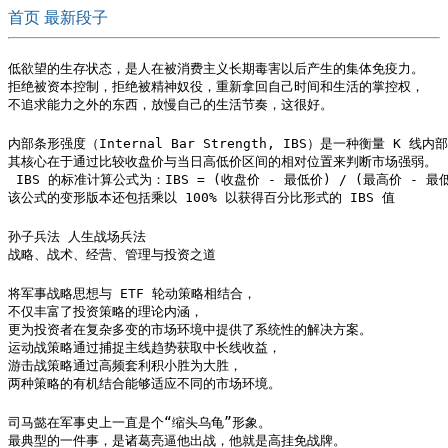
首页
最新段子
低欲望的生存状态，是人在被消费主义长期毒害以后产生的集体免疫力。

拒绝被资本控制，拒绝被精神奴役，重新拿回自己时间和生活的掌控权，

不追求能力之外的东西，放慢自己的生活节奏，这很好。
内部条形强度（Internal Bar Strength, IBS）是一种衡量 K 线
其核心在于通过比较收盘价与当日高低价区间的相对位置来判断市场强弱。

 IBS 的标准计算公式为：IBS = (收盘价 - 最低价) / (最高价 - 最低
该公式的变形版本还包括乘以 100% 以获得百分比形式的 IBS 值
孙子兵法 人生战场兵法

战略、战术、经营、管理与投资之道
将军事战略思想与 ETF 轮动策略相结合，

不仅丰富了投资策略的理论内涵，

更为投资者在复杂多变的市场环境中提供了系统性的解决方案。

运动战策略通过捕捉主线趋势获取中长线收益，

游击战策略通过高频套利积小胜为大胜，

两种策略的有机结合能够适应不同的市场环境。
司马懿在军事史上一直是个“缩头乌龟”形象。

最典型的一件事，是诸葛亮逼他出战，他就是高挂免战牌。
