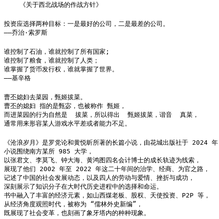
    《关于西北战场的作战方针》
投资应选择两种目标：一是最好的公司，二是最差的公司。

——乔治·索罗斯
谁控制了石油，谁就控制了所有国家;

谁控制了粮食，谁就控制了人类；

谁掌握了货币发行权，谁就掌握了世界。

——基辛格
曹丕媳妇去菜园，甄姬拔菜。

曹丕的媳妇 指的是甄宓，也被称作 甄姬，

而进菜园的行为自然是  拔菜，所以得出  甄姬拔菜，谐音  真菜，

通常用来形容某人游戏水平差或者能力不足。
《沧浪岁月》是罗党论和黄悦昕所著的长篇小说，由花城出版社于 2024 年 
小说围绕南方某所 985 大学，

以张君文、李莫飞、钟大海、黄鸿图四名会计博士的成长轨迹为线索，

展现了他们 2002 年至 2022 年这二十年间的治学、经商、为官之路，

记述了中国的社会发展动态，以及四人的劳动与爱情、挫折与成功，

深刻展示了知识分子在大时代历史进程中的选择和命运。

书中融入了丰富的经济元素，如山西煤老板、股权、天使投资、P2P 等，

从经济角度观照时代，被称为 “儒林外史新编”，

既展现了社会变革，也刻画了象牙塔内的种种现象。