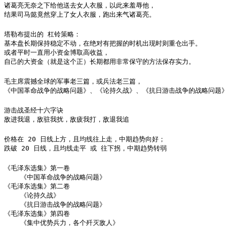
诸葛亮无奈之下给他送去女人衣服，以此来羞辱他，

结果司马懿竟然穿上了女人衣服，跑出来气诸葛亮。
塔勒布提出的 杠铃策略：

基本盘长期保持稳定不动，在绝对有把握的时机出现时则重仓出手。

或者平时一直用小资金博取高收益，

自己的大资金（就是这个正）长期都用非常保守的方法保存实力。
毛主席震撼全球的军事老三篇，或兵法老三篇，

《中国革命战争的战略问题》、《论持久战》、《抗日游击战争的战略问题
游击战圣经十六字诀

敌进我退，敌驻我扰，敌疲我打，敌退我追
价格在 20 日线上方，且均线往上走，中期趋势向好；

跌破 20 日线，且均线走平 或 往下拐，中期趋势转弱
《毛泽东选集》第一卷

    《中国革命战争的战略问题》

《毛泽东选集》第二卷

    《论持久战》

    《抗日游击战争的战略问题》

《毛泽东选集》第四卷

    《集中优势兵力，各个歼灭敌人》
