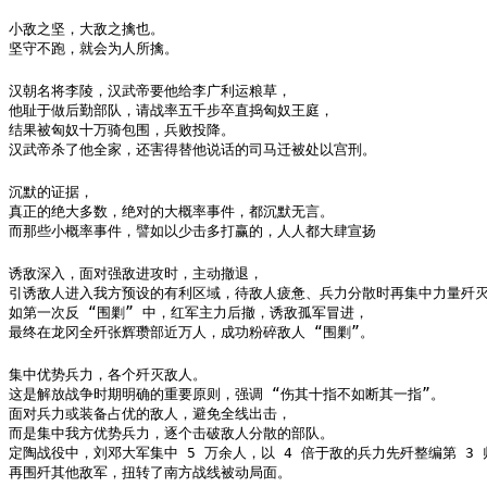
小敌之坚，大敌之擒也。

坚守不跑，就会为人所擒。
汉朝名将李陵，汉武帝要他给李广利运粮草，

他耻于做后勤部队，请战率五千步卒直捣匈奴王庭，

结果被匈奴十万骑包围，兵败投降。

汉武帝杀了他全家，还害得替他说话的司马迁被处以宫刑。
沉默的证据，

真正的绝大多数，绝对的大概率事件，都沉默无言。

而那些小概率事件，譬如以少击多打赢的，人人都大肆宣扬
诱敌深入，面对强敌进攻时，主动撤退，

引诱敌人进入我方预设的有利区域，待敌人疲惫、兵力分散时再集中力量歼灭
如第一次反 “围剿” 中，红军主力后撤，诱敌孤军冒进，

最终在龙冈全歼张辉瓒部近万人，成功粉碎敌人 “围剿”。
集中优势兵力，各个歼灭敌人。

这是解放战争时期明确的重要原则，强调 “伤其十指不如断其一指”。

面对兵力或装备占优的敌人，避免全线出击，

而是集中我方优势兵力，逐个击破敌人分散的部队。

定陶战役中，刘邓大军集中 5 万余人，以 4 倍于敌的兵力先歼整编第 3 师
再围歼其他敌军，扭转了南方战线被动局面。