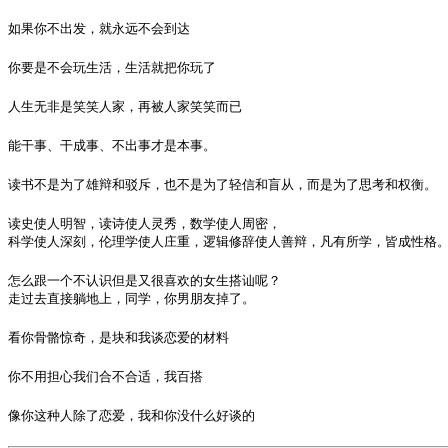
如果你不出发，就永远不会到达
你要是不会玩生活，生活就把你玩了
人生无非是笑笑人家，再被人家笑笑而已
能干事、干成事、不出事才是本事。
读书不是为了雄辩和驳斥，也不是为了轻信和盲从，而是为了思考和权衡。
读史使人明智，读诗使人灵秀，数学使人周密，

科学使人深刻，伦理学使人庄重，逻辑修辞使人善辩，凡有所学，皆成性格
怎么跟一个不认识但是又很喜欢的女生搭讪呢？

走过去直接躺地上，同学，你男朋友掉了。
看你骨骼惊奇，是块和我谈恋爱的材料
你不用担心我们合不合适，我百搭
像你这种人除了恋爱，我和你没什么好谈的