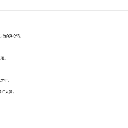
失控的真心话。
风雨。
吃才行。
口红太贵。