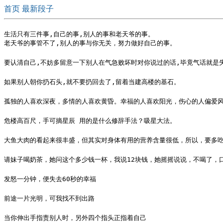
首页
最新段子
生活只有三件事,自己的事,别人的事和老天爷的事。

老天爷的事管不了,别人的事与你无关，努力做好自己的事。
要认清自己,不妨多留意一下别人在气急败坏时对你说过的话,毕竟气话就是
如果别人朝你扔石头,就不要扔回去了,留着当建高楼的基石。
孤独的人喜欢深夜，多情的人喜欢黄昏。幸福的人喜欢阳光，伤心的人偏爱
危楼高百尺，手可摘星辰 用的是什么修辞手法？吸星大法。
大鱼大肉的看起来很丰盛，但其实对身体有用的营养含量很低，所以，要多
请妹子喝奶茶，她问这个多少钱一杯，我说12块钱，她摇摇说说，不喝了，
发怒一分钟，便失去60秒的幸福
前途一片光明，可我找不到出路
当你伸出手指责别人时，另外四个指头正指着自己