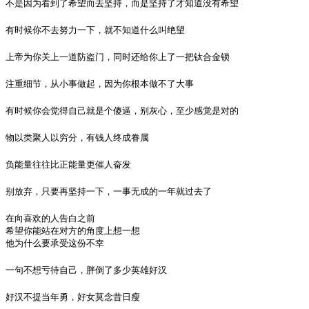
不是因为看到了希望而去坚持，而是坚持了才知道没有希望
有时候你不去努力一下，就不知道什么叫绝望
上帝为你关上一道防盗门，同时还给你上了一把钛合金锁
注重细节，从小事做起，因为你根本做不了大事
有时候你会觉得自己就是个傻逼，别灰心，至少感觉是对的
物以类聚人以穷分，有钱人终成眷属
负能量往往比正能量更催人奋发
别放弃，只要再坚持一下，一事无成的一年就过去了
在向喜欢的人告白之前

希望你能站在对方的角度上想一想

他为什么要承受这份不幸
一句不想亏待自己，胖倒了多少英雄好汉
好汉不提当年勇，好女莫念昔日瘦