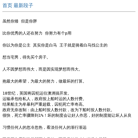
首页
最新段子
虽然你矮 但是你胖
比你优秀的人还在努力 你努力有个p用
你以为你是公主 其实你是白马 王子就是骑着白马找公主的
想当宅男，得先买个房子。
人不因梦想而伟大，而是因实现梦想而伟大。
抱最大的希望，为最大的努力，做最坏的打算。
18世纪，英国将囚犯运往澳洲搞开发。

运输承包给私人，政府按上船时运的人数付费。

结果船主为牟暴利严重超载，囚犯死亡率奇高。

政府无奈改制：由上船时按人数付款，改为下船时按人数付款。

很快，死亡率骤降到1%！坏的制度会让好人作恶，好的制度能让坏人从良 ​
习惯任何人的忽冷忽热，看淡任何人的渐行渐远