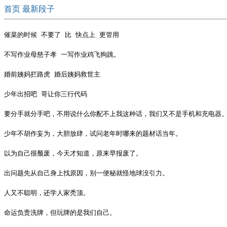
首页
最新段子
催菜的时候 不要了 比 快点上 更管用
不写作业母慈子孝 一写作业鸡飞狗跳。
婚前姨妈拦路虎 婚后姨妈救世主
少年出招吧 哥让你三行代码
要分手就分手吧，不用说什么你配不上我这种话，我们又不是手机和充电器
少年不胡作妄为，大胆放肆，试问老年时哪来的题材话当年。
以为自己很颓废，今天才知道，原来早报废了。
出问题先从自己身上找原因，别一便秘就怪地球没引力。
人又不聪明，还学人家秃顶。
命运负责洗牌，但玩牌的是我们自己。