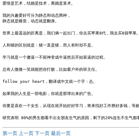
爱情是艺术，结婚是技术，离婚是算术。
我的兴趣爱好可分为静态和动态两种，

静态就是睡觉，动态就是翻身。
世界上最遥远的距离是，我们俩一起出门，你去买苹果8代，我去买8袋苹果
人和猪的区别就是：猪一直是猪，而人有时却不是。
学习就是一个傻逼一不留神变成牛逼然后开始装逼的过程。
总有人微微一笑就能把你打败，比如窗户外的班主任。
follow your heart，翻译成中文就一个字：怂。
如果我的人生是一部电影，你就是那弹出来的广告。
你要是喜欢一个女生，从现在就开始好好学习，将来找好工作挣好多钱，等
研究表明 80%的男生都看不出女朋友生气的原因，剩下的20%连生不生气都
第一页
上一页
下一页
最后一页