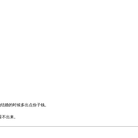
。
她结婚的时候多出点份子钱。
看不出来。