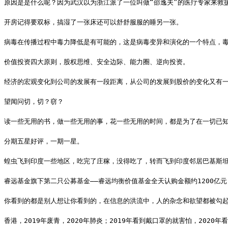
原因是是什么呢？因为武汉以为浙江派了一位叫做“邵逸夫”的医疗专家来救
开房记得要双标，搞湿了一张床还可以舒舒服服的睡另一张。
病毒在传播过程中毒力降低是有可能的，这是病毒变异和演化的一个特点，
价值投资四大原则，股权思维、安全边际、能力圈、逆向投资。
经济的宏观变化到公司的发展有一段距离，从公司的发展到股价的变化又有
望闻问切，切？窃？
读一些无用的书，做一些无用的事，花一些无用的时间，都是为了在一切已
分期五星好评，一期一星。
蝗虫飞到印度一些地区，吃完了庄稼，没得吃了，转而飞到印度邻居巴基斯
睿远基金旗下第二只公募基金——睿远均衡价值基金全天认购金额约1200亿
你看到的都是别人想让你看到的，在信息的洪流中，人的杂念和欲望都被勾
香港，2019年废青，2020年肺炎；2019年看到戴口罩的就害怕，2020