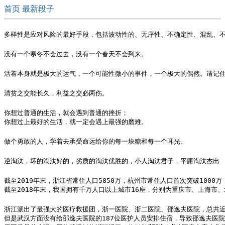
首页
最新段子
多样性是应对风险的最好手段，包括波动性的、无序性、不确定性、混乱、
没有一个寒冬不会过去，没有一个春天不会到来。
活着本身就是极大的运气，一个可能性微小的事件，一个极大的偶然。请记
清贫之交能长久，利益之交必两伤。
你想过普通的生活，就会遇到普通的挫折；

你想过上最好的生活，就一定会遇上最强的磨难。
做个勇敢的人，学着去承受命运给你的每一块糖和每一个耳光。
逆淘汰，坏的淘汰好的，劣质的淘汰优胜的，小人淘汰君子，平庸淘汰杰出
截至2019年末，浙江省常住人口5850万，杭州市常住人口首次突破1000万，
截至2018年末，我国拥有千万人口以上城市16座，分别为重庆市、上海
浙江派出了最强大的医疗救援团，浙一医院、浙二医院、邵逸夫医院，总共近
但是武汉方面没有给邵逸夫医院的187位医护人员安排住宿，导致邵逸夫医院