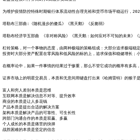
为维护疫情防控特殊时期银行体系流动性合理充裕和货币市场平稳运行，202
塔勒布三部曲:《随机漫步的傻瓜》《黑天鹅》《反脆弱》
塔勒布经济学五部曲 《非对称风险》《黑天鹅：如何应对不可知的未来》《
杠铃策略，对一个事物的态度，由两种极端的策略组成：大部分追求极端稳定
投资时大部分资产配置在零风险和低风险的标的上，追求保值和稳健增长；小
在概率论中，如果一件事情的结果过于惨重，那么不管它成功的概率有多高
证券市场上的明星交易员，本质和无意间用键盘打出来《哈姆雷特》的猴子
富人和穷人差别本质是思维

互联网本质是解决信息不对等、提升效率

商业的本质是让人多花钱

产品本质是提出合适的解决方案

架构本质是解决产品的可靠性、可生长性

跨部门沟通合作的本质是双赢、多赢

个人成长的本质是痛苦的抉择

战胜困难的本质是坚定的信念