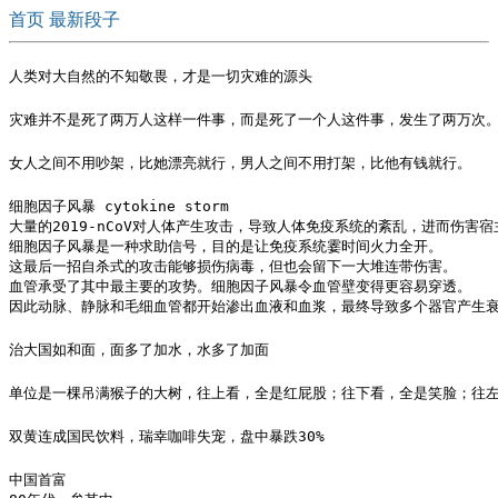
首页
最新段子
人类对大自然的不知敬畏，才是一切灾难的源头
灾难并不是死了两万人这样一件事，而是死了一个人这件事，发生了两万次
女人之间不用吵架，比她漂亮就行，男人之间不用打架，比他有钱就行。 ​​​​
细胞因子风暴 cytokine storm

大量的2019-nCoV对人体产生攻击，导致人体免疫系统的紊乱，进而伤害宿主
细胞因子风暴是一种求助信号，目的是让免疫系统霎时间火力全开。

这最后一招自杀式的攻击能够损伤病毒，但也会留下一大堆连带伤害。

血管承受了其中最主要的攻势。细胞因子风暴令血管壁变得更容易穿透。

因此动脉、静脉和毛细血管都开始渗出血液和血浆，最终导致多个器官产生
治大国如和面，面多了加水，水多了加面
单位是一棵吊满猴子的大树，往上看，全是红屁股；往下看，全是笑脸；往
双黄连成国民饮料，瑞幸咖啡失宠，盘中暴跌30% ​
中国首富
