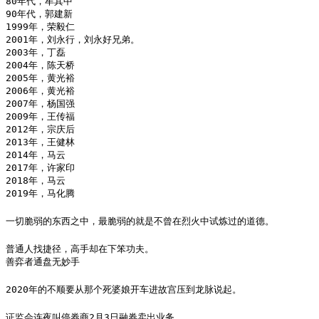
80年代，牟其中

90年代，郭建新

1999年，荣毅仁

2001年，刘永行，刘永好兄弟。

2003年，丁磊

2004年，陈天桥

2005年，黄光裕

2006年，黄光裕

2007年，杨国强

2009年，王传福

2012年，宗庆后

2013年，王健林

2014年，马云

2017年，许家印

2018年，马云

2019年，马化腾
一切脆弱的东西之中，最脆弱的就是不曾在烈火中试炼过的道德。
普通人找捷径，高手却在下笨功夫。

善弈者通盘无妙手
2020年的不顺要从那个死婆娘开车进故宫压到龙脉说起。
证监会连夜叫停券商2月3日融券卖出业务