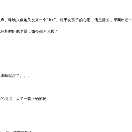
声。昨晚八点她又发来一个“hi”。对于女孩子的心思，俺是懂的，果断出击
视危机时叫他老贾，如今都叫老赖了
然眼眶就湿了。。。
确的地点、买了一套正确的房