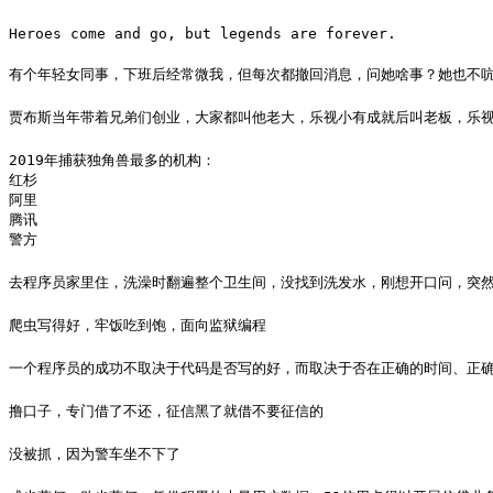
Heroes come and go, but legends are forever.
有个年轻女同事，下班后经常微我，但每次都撤回消息，问她啥事？她也不吭
贾布斯当年带着兄弟们创业，大家都叫他老大，乐视小有成就后叫老板，乐
2019年捕获独角兽最多的机构：

红杉

阿里

腾讯

警方
去程序员家里住，洗澡时翻遍整个卫生间，没找到洗发水，刚想开口问，突
爬虫写得好，牢饭吃到饱，面向监狱编程
一个程序员的成功不取决于代码是否写的好，而取决于否在正确的时间、正
撸口子，专门借了不还，征信黑了就借不要征信的
没被抓，因为警车坐不下了