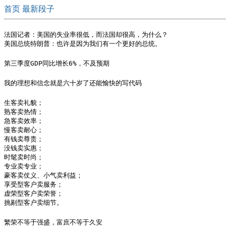
首页
最新段子
法国记者：美国的失业率很低，而法国却很高，为什么？

美国总统特朗普：也许是因为我们有一个更好的总统。
第三季度GDP同比增长6%，不及预期
我的理想和信念就是六十岁了还能愉快的写代码
生客卖礼貌；

熟客卖热情；

急客卖效率；

慢客卖耐心；

有钱卖尊贵；

没钱卖实惠；

时髦卖时尚；

专业卖专业；

豪客卖仗义、小气卖利益；

享受型客户卖服务；

虚荣型客户卖荣誉；

挑剔型客户卖细节。 ​
繁荣不等于强盛，富庶不等于久安