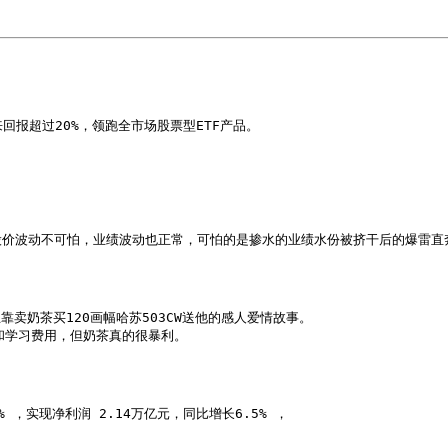
。
以来回报超过20%，领跑全市场股票型ETF产品。
股价波动不可怕，业绩波动也正常，可怕的是掺水的业绩水份被挤干后的爆雷直
卖奶茶买120画幅哈苏503CW送他的感人爱情故事。

和学习费用，但奶茶真的很暴利。
 ，实现净利润 2.14万亿元，同比增长6.5% ，
