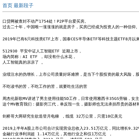
首页
最新段子
口贷网被查封不动产1754处！P2P平台爱买房。

过去二十年，中国唯一涨涨涨的就是房子，买房已经成为投资人的一种信仰
2019年已有6只科技类ETF上市，国泰CES半导体ETF等科技主题ETF8月
512930 平安中证人工智能ETF 近期上市，

场内简称：AI ETF ，却没有什么水花，

人工智能真的凉凉了 。
业绩注水的伪增长，上市公司质量好坏难辨，是当下个股投资的最大风险，
不吃读书的苦，不吃工作的苦，就要吃生活的苦
周杰伦新歌MV讲述了男主使用佳能5D工作，日常使用雅西卡35GS旁轴，女主靠
这个MV教育我们：摄影穷三代，单反毁一生，摄影师也无法承担昂贵的器材
剑桥哥大两研究生欲造登月电梯 ，线缆 32万公里，只需10亿美元
2019上半年A股上市公司合计实现营业总收入23.51万亿元，同比增长9.32%
金融行业净利润超 1.14万亿元，其他行业之和仅1万亿元 ，
