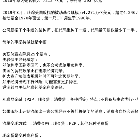
2018年华为销售收入 7212 亿元 ，净利润 593 亿元
2019年8月，跟踪美国股指的被动基金规模为4.271万亿美元，超过4.24
被动基金1970年面世，第一只ETF诞生于1990年。
公司新招了个牛逼的架构师，把代码重构了一遍，代码量问题数量少了一半
简单的事坚持做就是幸福
美联储宣布降息25个基点，

美联储主席鲍威尔：

即使利率回到零区间，也不会考虑使用负利率。

美国的贸易政策正在拖累经济前景。

扩大资产负债表规模的时间可能比预期的早。

如果经济出现下行风险 可能需要更多降息。

逐渐转向更低的联邦基金利率路径。
互联网金融（P2P，现金贷，消费贷，各种币等）特点:不具备从事这类行
如果市场上开始流传出一家公司经营不善即将倒闭的消息，消费者自然会选
流量变现方式 ，消费金融，现金贷，P2P，其他各种消费贷
现金贷是变种高利贷，
