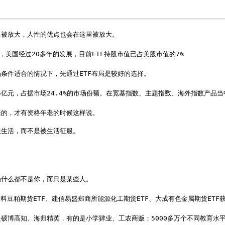
里被放大，人性的优点也会在这里被放大。
，美国经过20多年的发展，目前ETF持股市值已占美股市值的7%
条件适合的情况下，先通过ETF布局是较好的选择。
05亿元，占据市场24.4%的市场份额。在宽基指数、主题指数、海外指数产品当
的，才有资格年老的时候这样说。

服生活，而不是被生活征服。
为什么都不是你，而只是某些人。
夏饲料豆粕期货ETF、建信易盛郑商所能源化工期货ETF、大成有色金属期货
硕博高知、海归精英，有的是小学肄业、工农商贩；5000多万个不同教育水