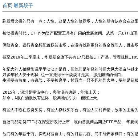
首页
最新段子
到最后比拼的只有一点：人性。这是人性的修罗场，人性的所有缺点会在这
被动投资时代，ETF作为资产配置工具有广阔的发展空间。从第一只ETF出现
保险资金、银行资金想配置权益市场，在没有找到更好的资金管理人，且市场
截至2019年二季度末，华夏基金旗下共有17只权益ETF产品，管理规模11
年纪大的人都经常说平平淡淡才是真，但他们是年轻的时候大风大浪奋斗过来
好多年轻人安于现状 也一直觉得平平淡淡才是真，那是懒惰的借口。

生活要有棱角，有锐气，不要被磨平，甘愿当一只不死的烈火鸟，要的是征
2015年，深圳是宇宙中心，房价没有边际，能涨上天；

如今，A股白酒股没有边际，脱离地心引力，能涨上天。 ​
有些人不断在投资买房，有些人存钱买茅台，有些人回村养猪，故事的主角
首批商品期货ETF将在深交所发行上市，境内首批商品期货ETF产品——华
他们有的年薪千万、实现财富自由，有的月薪几百、尚不能养家糊口；有的是