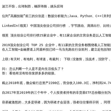
波兰不惊，出琦制胜，楠辞琦咎，姚头叹琦
位列“高频技能”前三的分别是：数据分析能力;Java、Python、C++(并列
LinkedIn(领英) 中国顶尖创业公司排行榜 ，字节跳动、滴滴出行、比特
领英 顶尖创业公司排行榜25家企业中，有11家企业的主营业务是以人工
2019顶尖创业公司 TOP 25 企业中，有11家的主营业务都围绕着人工智
在人工智能+金融赛道上同盾科技已经一马当先跑在行业前列，建立起包括智
上联:有天时，有地利，有球迷，有裁判； 下联:没激情，没战术，没防守，
问: 怎么判断一个人是不是向生活低头了？

答: 看他有没有给你发拼多多的链接。 ​
截止2018年底，微众银行总资产2200亿，营业收入100.3亿，净利润24.7
自2017年至2019年的三个年中，个人投资者持有的非货基ETF总份额分别为13
容易被激怒的，大多是弱者，因为弱者才会逞强，强者往往懂得示弱 。同理