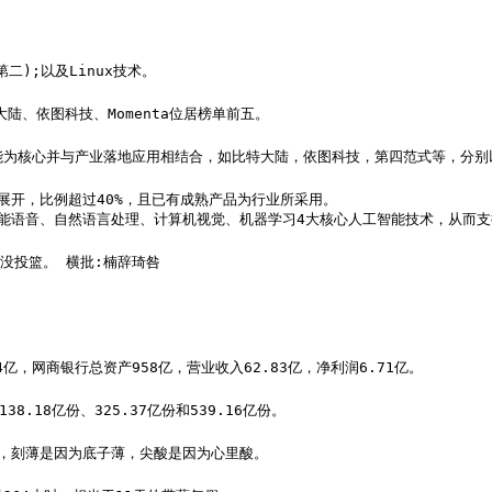
第二);以及Linux技术。
大陆、依图科技、Momenta位居榜单前五。
智能为核心并与产业落地应用相结合，如比特大陆，依图科技，第四范式等，分别
能展开，比例超过40%，且已有成熟产品为行业所采用。

能语音、自然语言处理、计算机视觉、机器学习4大核心人工智能技术，从而支
没投篮。 横批:楠辞琦咎
4亿，网商银行总资产958亿，营业收入62.83亿，净利润6.71亿。
8.18亿份、325.37亿份和539.16亿份。
，刻薄是因为底子薄，尖酸是因为心里酸。